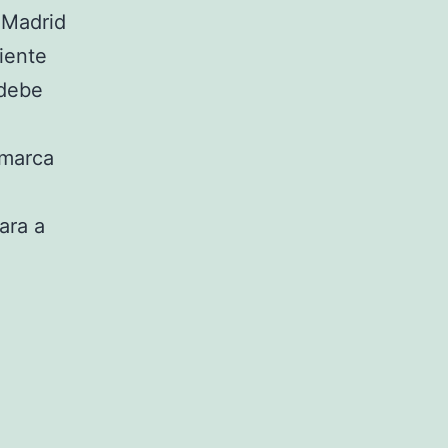
 Madrid
iente
 debe
 marca
ara a