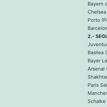
Bayern 
Chelsea 
Porto (P
Barcelon
2.- SE
Juventus
Basilea 
Bayer L
​Arsenal 
Shakhtar
Paris Sa
Manchest
Schalke