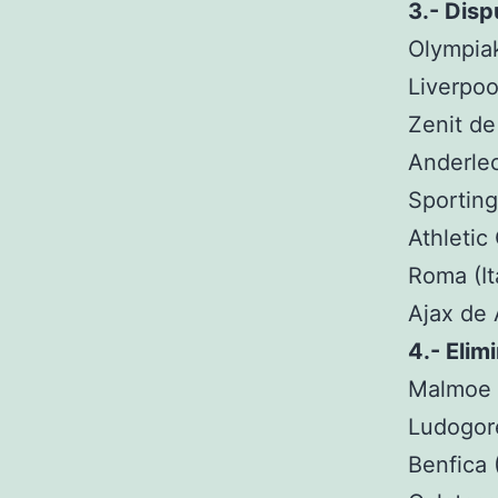
3.- Dis
Olympiak
Liverpool
​Zenit d
​Anderle
Sporting
Athletic
Roma (Ita
Ajax de
4.- ​Eli
Malmoe 
Ludogore
Benfica 