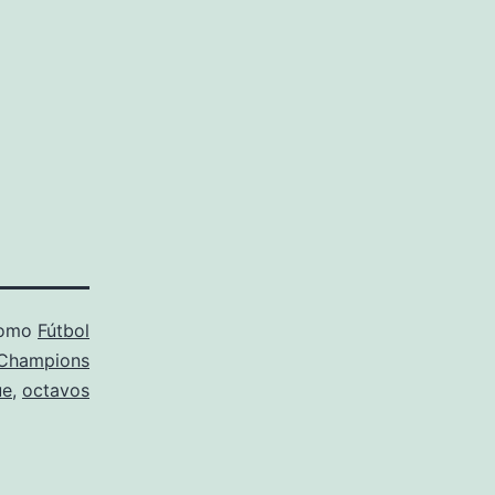
como
Fútbol
Champions
ue
,
octavos