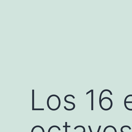
Saltar
al
contenido
Los 16 
octavo