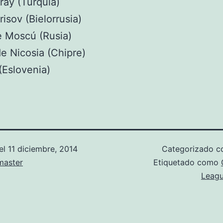
ray (Turquía)
isov (Bielorrusia)
 Moscú (Rusia)
 Nicosia (Chipre)
(Eslovenia)
el
11 diciembre, 2014
Categorizado 
aster
Etiquetado como
Leag