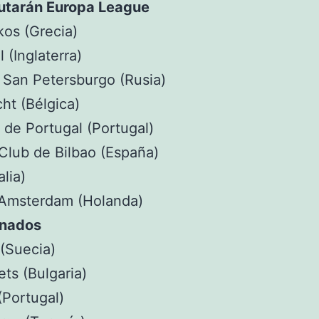
putarán Europa League
os (Grecia)
 (Inglaterra)
e San Petersburgo (Rusia)
cht (Bélgica)
 de Portugal (Portugal)
 Club de Bilbao (España)
lia)
 Amsterdam (Holanda)
minados
(Suecia)
ts (Bulgaria)
(Portugal)