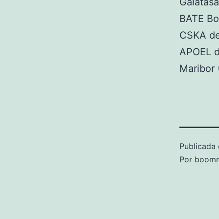
Galatasa
BATE Bor
CSKA de
APOEL de
Maribor 
Publicada 
Por
boomm