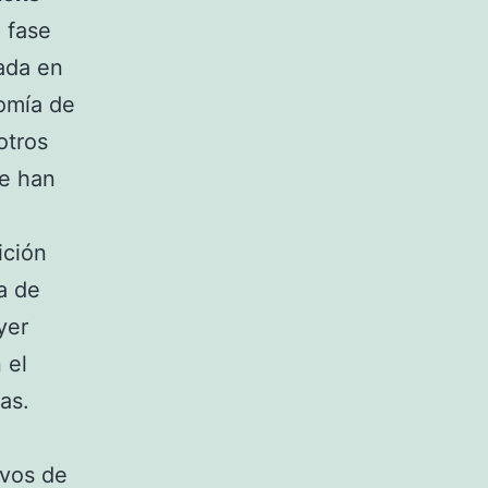
 fase
nada en
nomía de
otros
ue han
ición
a de
yer
 el
as.
avos de