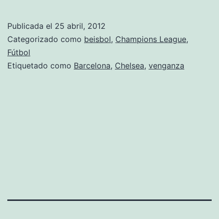
la
burbuja
Publicada el
25 abril, 2012
azulgrana
Categorizado como
beisbol
,
Champions League
,
Fútbol
Etiquetado como
Barcelona
,
Chelsea
,
venganza