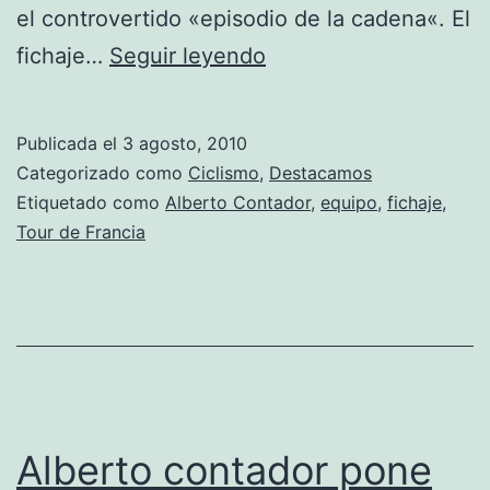
el controvertido «episodio de la cadena«. El
Alberto
fichaje…
Seguir leyendo
Contador
abandona
Publicada el
3 agosto, 2010
Astana
Categorizado como
Ciclismo
,
Destacamos
Etiquetado como
Alberto Contador
,
equipo
,
fichaje
,
Tour de Francia
Alberto contador pone