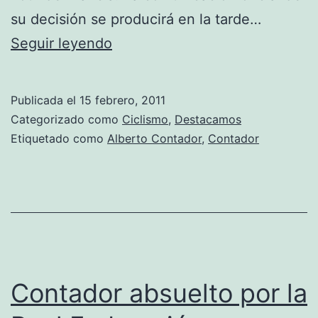
su decisión se producirá en la tarde…
Contador
Seguir leyendo
será
absuelto
Publicada el
15 febrero, 2011
oficialmente
Categorizado como
Ciclismo
,
Destacamos
esta
Etiquetado como
Alberto Contador
,
Contador
tarde
Contador absuelto por la