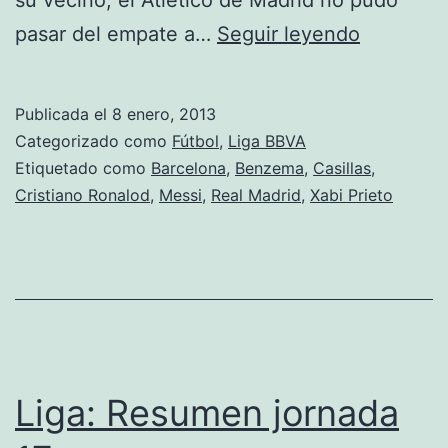
Liga
pasar del empate a…
Seguir leyendo
:
Resumen
Publicada el
8 enero, 2013
jornada
Categorizado como
Fútbol
,
Liga BBVA
18
Etiquetado como
Barcelona
,
Benzema
,
Casillas
,
Cristiano Ronalod
,
Messi
,
Real Madrid
,
Xabi Prieto
Liga: Resumen jornada