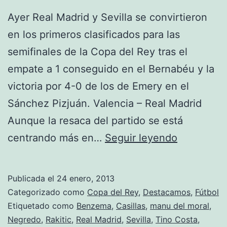
Ayer Real Madrid y Sevilla se convirtieron
en los primeros clasificados para las
semifinales de la Copa del Rey tras el
empate a 1 conseguido en el Bernabéu y la
victoria por 4-0 de los de Emery en el
Sánchez Pizjuán. Valencia – Real Madrid
Aunque la resaca del partido se está
Resumen
centrando más en…
Seguir leyendo
Copa:
Real
Publicada el
24 enero, 2013
Madrid
Categorizado como
Copa del Rey
,
Destacamos
,
Fútbol
y
Etiquetado como
Benzema
,
Casillas
,
manu del moral
,
Negredo
,
Rakitic
,
Real Madrid
,
Sevilla
,
Tino Costa
,
Sevilla