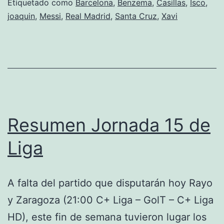
Etiquetado como
Barcelona
,
Benzema
,
Casillas
,
Isco
,
joaquin
,
Messi
,
Real Madrid
,
Santa Cruz
,
Xavi
Resumen Jornada 15 de
Liga
A falta del partido que disputarán hoy Rayo
y Zaragoza (21:00 C+ Liga – GolT – C+ Liga
HD), este fin de semana tuvieron lugar los