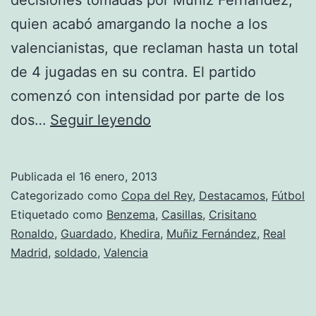
quien acabó amargando la noche a los
valencianistas, que reclaman hasta un total
de 4 jugadas en su contra. El partido
comenzó con intensidad por parte de los
Resumen
dos…
Seguir leyendo
Copa
:
Publicada el
16 enero, 2013
Real
Categorizado como
Copa del Rey
,
Destacamos
,
Fútbol
Madrid
Etiquetado como
Benzema
,
Casillas
,
Crisitano
Ronaldo
,
Guardado
,
Khedira
,
Muñiz Fernández
,
Real
2
Madrid
,
soldado
,
Valencia
–
Valencia
0