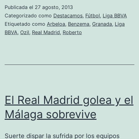
Madrid
Publicada el
27 agosto, 2013
en
Categorizado como
Destacamos
,
Fútbol
,
Liga BBVA
Granada
Etiquetado como
Arbeloa
,
Benzema
,
Granada
,
Liga
BBVA
,
Ozil
,
Real Madrid
,
Roberto
El Real Madrid golea y el
Málaga sobrevive
Suerte dispar la sufrida por los equipos