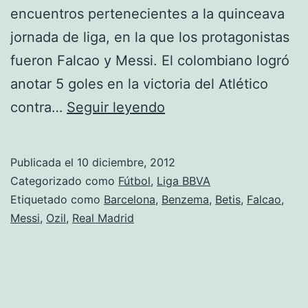
encuentros pertenecientes a la quinceava
jornada de liga, en la que los protagonistas
fueron Falcao y Messi. El colombiano logró
anotar 5 goles en la victoria del Atlético
Resumen
contra…
Seguir leyendo
Jornada
15
Publicada el
10 diciembre, 2012
de
Categorizado como
Fútbol
,
Liga BBVA
Liga
Etiquetado como
Barcelona
,
Benzema
,
Betis
,
Falcao
,
Messi
,
Ozil
,
Real Madrid