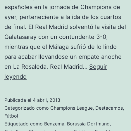
españoles en la jornada de Champions de
ayer, perteneciente a la ida de los cuartos
de final. El Real Madrid solventó la visita del
Galatasaray con un contundente 3-0,
mientras que el Málaga sufrió de lo lindo
para acabar llevandose un empate anoche
en La Rosaleda. Real Madrid…
Seguir
El
leyendo
Real
Madrid
Publicada el
4 abril, 2013
golea
Categorizado como
Champions League
,
Destacamos
,
y
Fútbol
Etiquetado como
Benzema
,
Borussia Dortmund
,
el