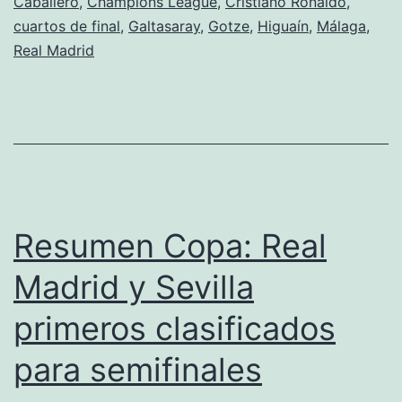
Caballero
,
Champions League
,
Cristiano Ronaldo
,
Málaga
cuartos de final
,
Galtasaray
,
Gotze
,
Higuaín
,
Málaga
,
sobrevive
Real Madrid
Resumen Copa: Real
Madrid y Sevilla
primeros clasificados
para semifinales