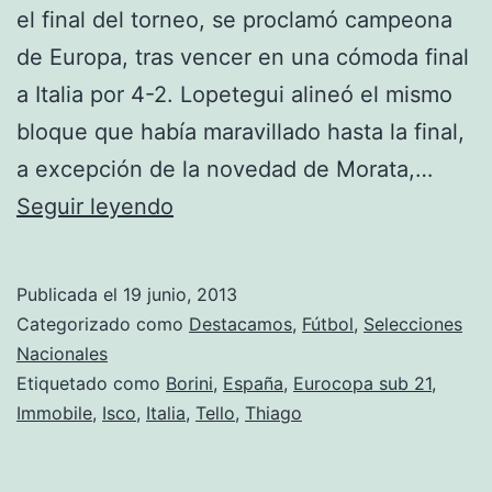
el final del torneo, se proclamó campeona
de Europa, tras vencer en una cómoda final
a Italia por 4-2. Lopetegui alineó el mismo
bloque que había maravillado hasta la final,
a excepción de la novedad de Morata,…
Campeones
Seguir leyendo
de
Europa
Publicada el
19 junio, 2013
sub-
Categorizado como
Destacamos
,
Fútbol
,
Selecciones
21!!
Nacionales
Etiquetado como
Borini
,
España
,
Eurocopa sub 21
,
Immobile
,
Isco
,
Italia
,
Tello
,
Thiago