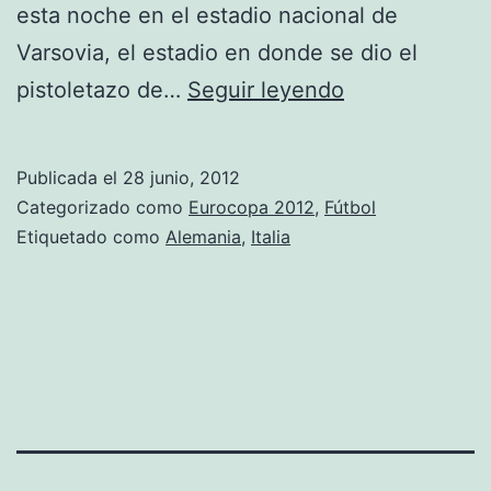
esta noche en el estadio nacional de
Varsovia, el estadio en donde se dio el
Alemania
pistoletazo de…
Seguir leyendo
e
Italia
Publicada el
28 junio, 2012
buscan
Categorizado como
Eurocopa 2012
,
Fútbol
la
Etiquetado como
Alemania
,
Italia
final