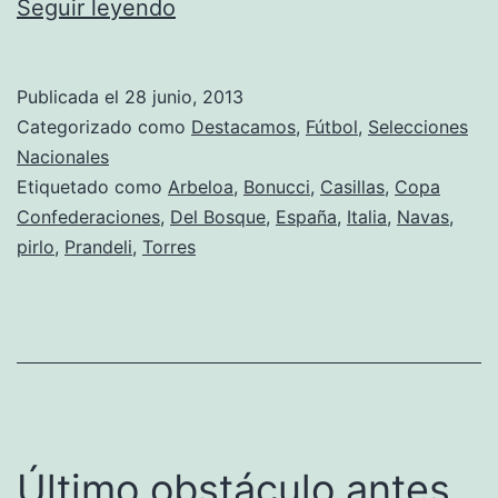
España
Seguir leyendo
accede
a
Publicada el
28 junio, 2013
la
Categorizado como
Destacamos
,
Fútbol
,
Selecciones
final
Nacionales
Etiquetado como
Arbeloa
,
Bonucci
,
Casillas
,
Copa
soñada
Confederaciones
,
Del Bosque
,
España
,
Italia
,
Navas
,
pirlo
,
Prandeli
,
Torres
Último obstáculo antes