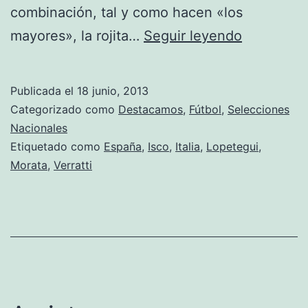
combinación, tal y como hacen «los
«La
mayores», la rojita…
Seguir leyendo
Rojita»
puede
Publicada el
18 junio, 2013
conquista
Categorizado como
Destacamos
,
Fútbol
,
Selecciones
Europa
Nacionales
Etiquetado como
España
,
Isco
,
Italia
,
Lopetegui
,
Morata
,
Verratti