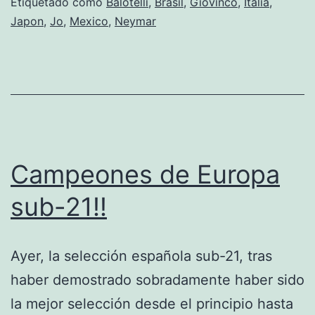
Etiquetado como
Balotelli
,
Brasil
,
Giovinco
,
Italia
,
los
Japon
,
Jo
,
Mexico
,
Neymar
primeros
semifinalistas
Campeones de Europa
sub-21!!
Ayer, la selección española sub-21, tras
haber demostrado sobradamente haber sido
la mejor selección desde el principio hasta