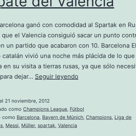
ate del Valencia
Barcelona ganó con comodidad al Spartak en Ru
 que el Valencia consiguió sacar un punto contr
n un partido que acabaron con 10. Barcelona E
 catalán vivió una noche más plácida de lo que
 en su visita a tierras rusas, ya que sólo neces
Victoria
 para dejar…
Seguir leyendo
del
Barça
el
21 noviembre, 2012
y
zado como
Champions League
,
Fútbol
empate
do como
Barcelona
,
Bayern de Múnich
,
Champions
,
Liga de
s
,
Messi
,
Müller
,
spartak
,
Valencia
del