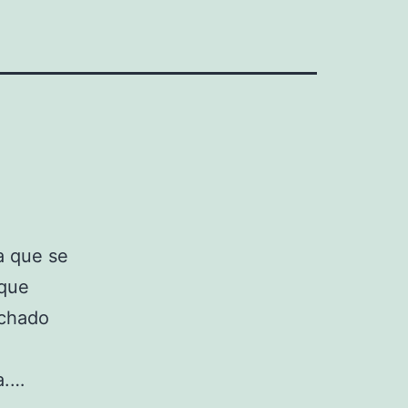
a que se
 que
echado
n
a.…