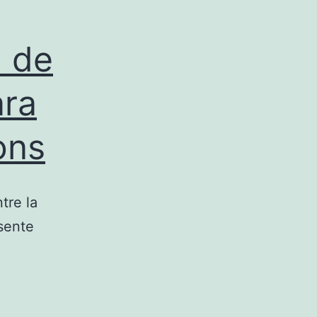
n de
ara
ons
tre la
sente