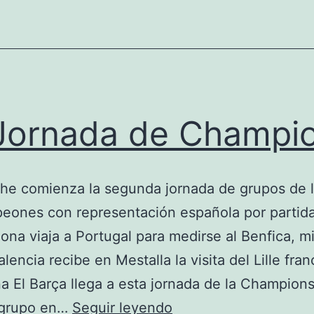
Valencia
Jornada de Champi
he comienza la segunda jornada de grupos de l
ones con representación española por partida
lona viaja a Portugal para medirse al Benfica, m
lencia recibe en Mestalla la visita del Lille fran
a El Barça llega a esta jornada de la Champio
2ª
e grupo en…
Seguir leyendo