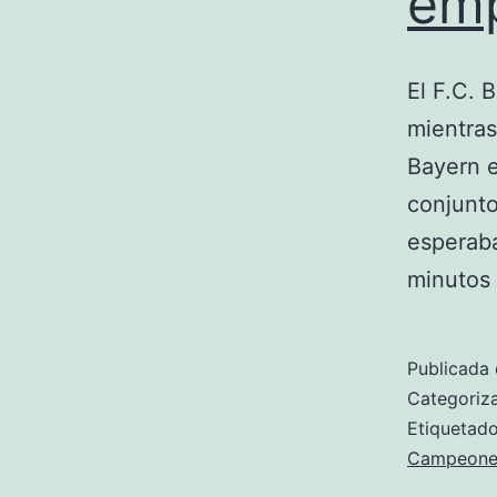
emp
El F.C. 
mientras
Bayern e
conjunto
esperaba
minutos
Publicada 
Categori
Etiqueta
Campeone