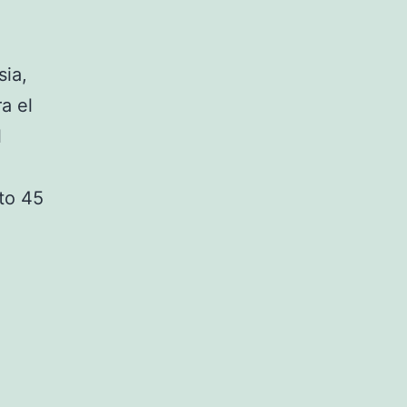
sia,
a el
l
ito 45