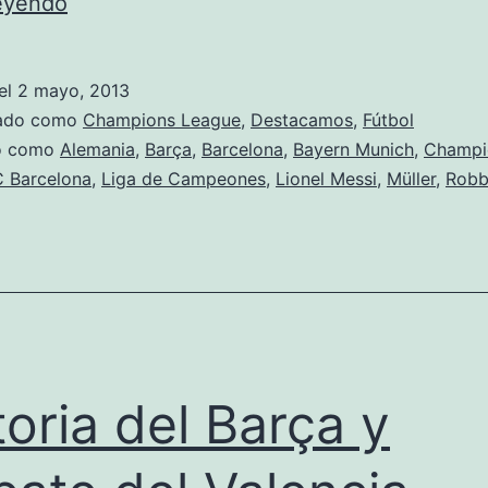
Debacle
leyendo
blaugrana
el
2 mayo, 2013
zado como
Champions League
,
Destacamos
,
Fútbol
do como
Alemania
,
Barça
,
Barcelona
,
Bayern Munich
,
Champi
 Barcelona
,
Liga de Campeones
,
Lionel Messi
,
Müller
,
Robb
toria del Barça y