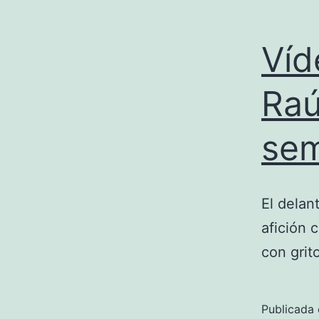
Víd
Raú
sem
El delan
afición 
con grito
Publicada 