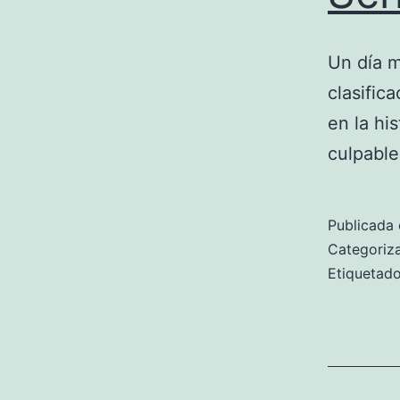
Un día m
clasific
en la hi
culpable
Publicada 
Categori
Etiqueta