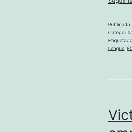
Seguir 
Publicada 
Categori
Etiqueta
League
,
FC
Vic