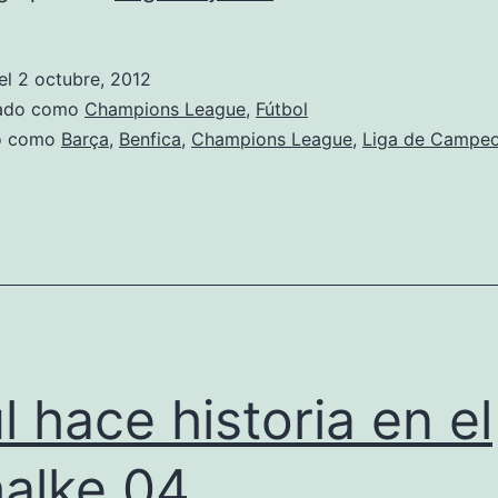
Jornada
de
el
2 octubre, 2012
Champions
zado como
Champions League
,
Fútbol
do como
Barça
,
Benfica
,
Champions League
,
Liga de Campe
l hace historia en el
alke 04