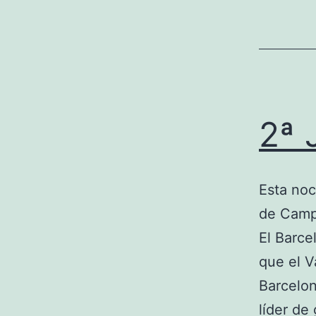
2ª 
Esta noc
de Campe
El Barce
que el Va
Barcelon
líder d