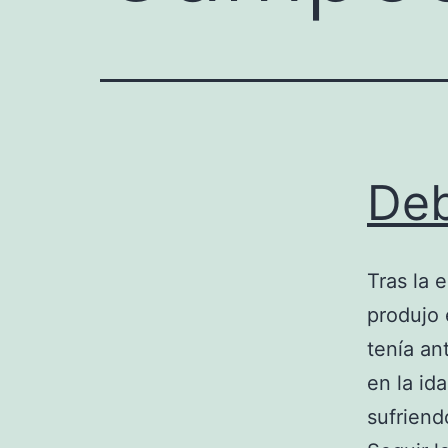
Deb
Tras la 
produjo 
tenía an
en la id
sufriend