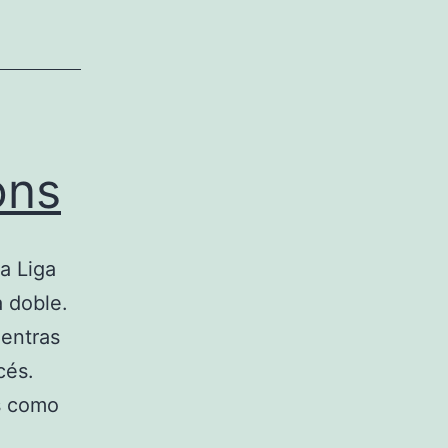
ons
a Liga
 doble.
ientras
cés.
ns como