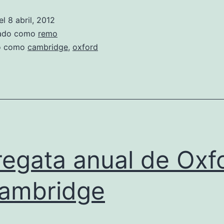
–
el
8 abril, 2012
Oxford
zado como
remo
do como
cambridge
,
oxford
regata anual de Oxf
ambridge