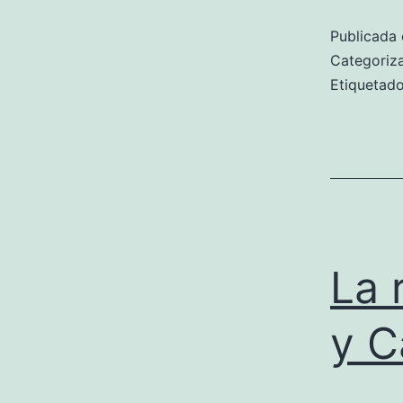
Publicada 
Categori
Etiqueta
La 
y C