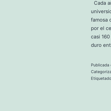
Cada añ
universi
famosa 
por el c
casi 160
duro en
Publicada 
Categori
Etiqueta