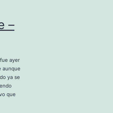
e –
 fue ayer
ge aunque
ndo ya se
iendo
uvo que