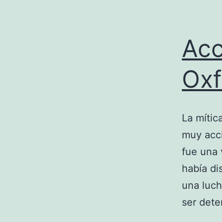
Acc
Oxf
La mític
muy acci
fue una 
había di
una luch
ser det