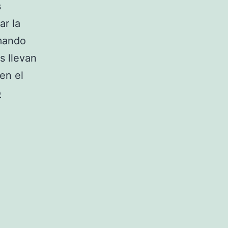
s
ar la
emando
s llevan
en el
La
o
regata
anual
de
Oxford
y
Cambridge