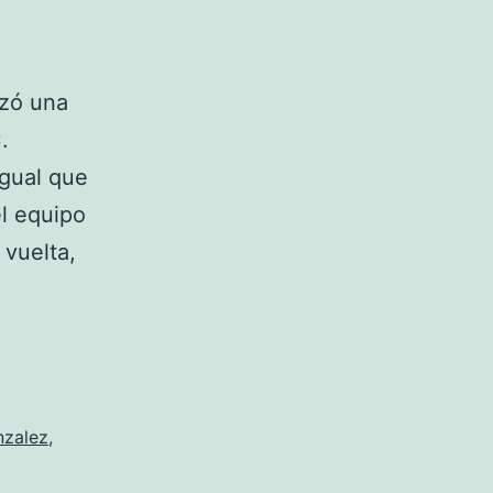
izó una
.
igual que
el equipo
 vuelta,
nzalez
,