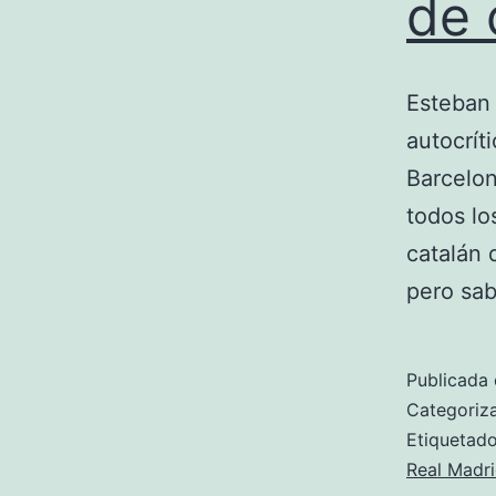
de 
Esteban 
autocrít
Barcelon
todos lo
catalán 
pero sa
Publicada 
Categori
Etiqueta
Real Madr