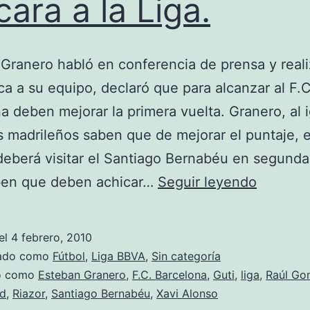
cara a la Liga.
Granero habló en conferencia de prensa y real
ica a su equipo, declaró que para alcanzar al F.C
a deben mejorar la primera vuelta. Granero, al 
s madrileños saben que de mejorar el puntaje, 
deberá visitar el Santiago Bernabéu en segunda
La
ben que deben achicar…
Seguir leyendo
interna
del
el
4 febrero, 2010
Real
zado como
Fútbol
,
Liga BBVA
,
Sin categoría
Madrid
do como
Esteban Granero
,
F.C. Barcelona
,
Guti
,
liga
,
Raúl Go
id
,
Riazor
,
Santiago Bernabéu
,
Xavi Alonso
de