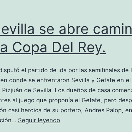
Sevilla se abre cami
la Copa Del Rey.
disputó el partido de ida por las semifinales de
 en donde se enfrentaron Sevilla y Getafe en el
 Pizjuán de Sevilla. Los dueños de casa comen
tes al juego que proponía el Getafe, pero des
ón casi heroica de su portero, Andres Palop, e
El
ación…
Seguir leyendo
Sevilla