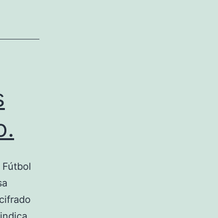
s
o.
 Fútbol
sa
 cifrado
indica,