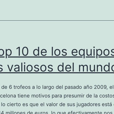
cara
a
la
Liga.
top 10 de los equipo
 valiosos del mund
de 6 trofeos a lo largo del pasado año 2009, el
celona tiene motivos para presumir de la costo
, lo cierto es que el valor de sus jugadores está
14 millones de euros, lo que efectivamente nos 