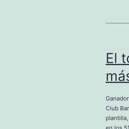
El 
más
Ganador 
Club Bar
plantilla
en los 5