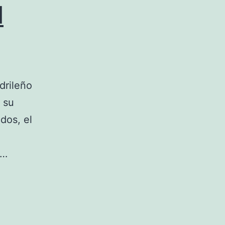
l
adrileño
 su
dos, el
e…