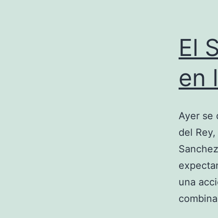
El 
en 
Ayer se 
del Rey,
Sanchez
expectan
una acci
combin