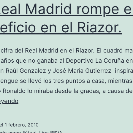
Real Madrid rompe e
eficio en el Riazor.
a cifra del Real Madrid en el Riazor. El cuadró m
 años que no ganaba al Deportivo La Coruña en
n Raúl Gonzalez y José María Gutierrez inspira
engue se llevó los tres puntos a casa, mientras
o Ronaldo lo miraba desde la gradas, a causa d
El
leyendo
Real
Madrid
el
1 febrero, 2010
rompe
zado como
Fútbol
,
Liga BBVA