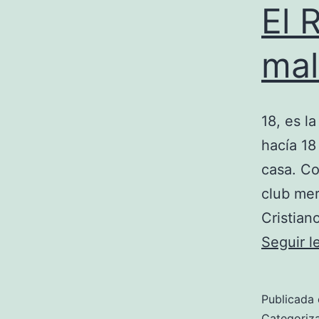
El 
mal
18, es l
hacía 18
casa. Co
club mer
Cristian
Seguir 
Publicada 
Categori