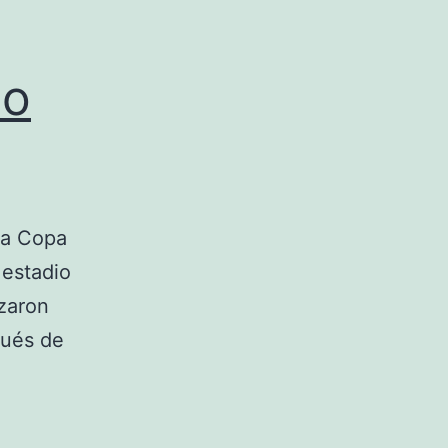
no
 la Copa
 estadio
zaron
pués de
n