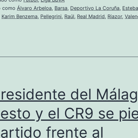
el
do como
Álvaro Arbeloa
,
Barsa
,
Deportivo La Coruña
,
Esteba
,
Karim Benzema
,
Pellegrini
,
Raúl
,
Real Madrid
,
Riazor
,
Valen
maleficio
en
el
Riazor.
presidente del Mála
esto y el CR9 se pi
partido frente al