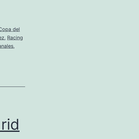
Copa del
ez
,
Racing
anales
,
rid