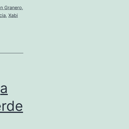
n Granero
,
cia
,
Xabi
ga
erde