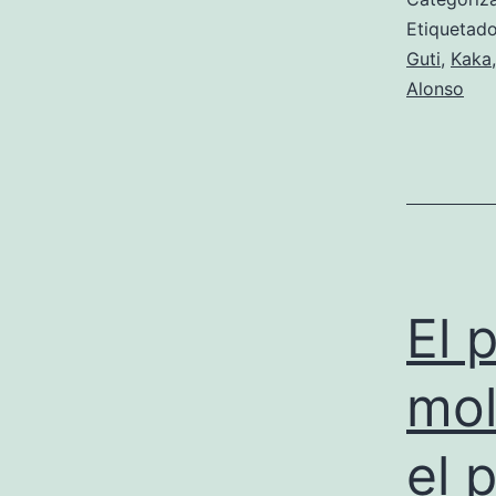
Etiqueta
Guti
,
Kaka
Alonso
El 
mol
el 