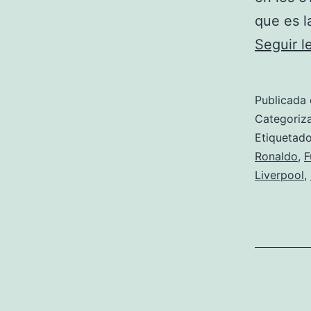
que es l
Seguir 
Publicada 
Categori
Etiqueta
Ronaldo
,
F
Liverpool
,