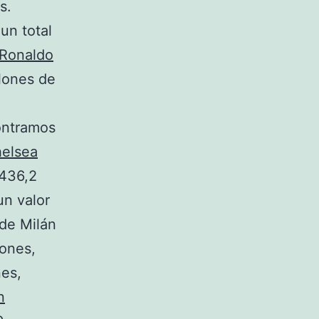
s.
un total
 Ronaldo
llones de
ontramos
elsea
 436,2
n valor
de Milán
lones,
es,
n