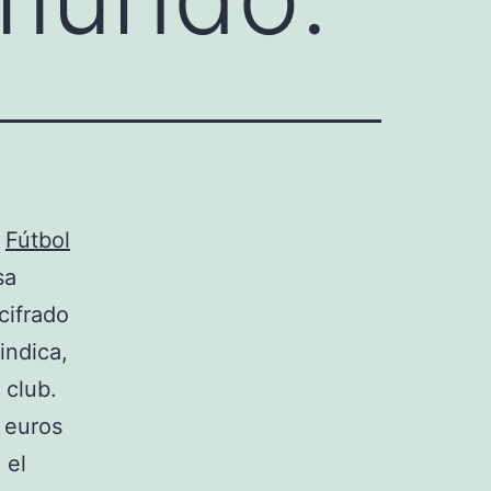
l
Fútbol
sa
 cifrado
indica,
 club.
e euros
 el