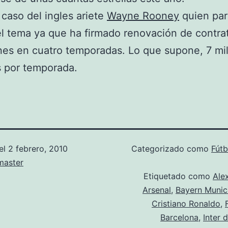
 caso del ingles ariete
Wayne Rooney
quien pa
el tema ya que ha firmado renovación de contra
nes en cuatro temporadas. Lo que supone, 7 mi
s por temporada.
el
2 febrero, 2010
Categorizado como
Fútb
aster
Etiquetado como
Ale
Arsenal
,
Bayern Munic
Cristiano Ronaldo
,
Barcelona
,
Inter 