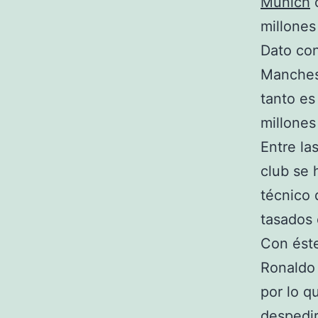
Munich
c
millones
Dato con
Manchest
tanto es
millones
Entre la
club se 
técnico d
tasados 
Con éste
Ronaldo 
por lo q
despedir