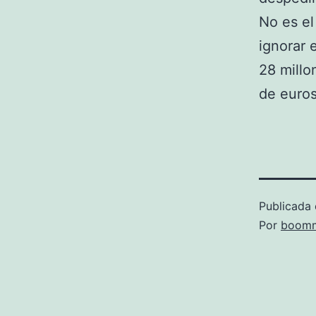
No es el
ignorar 
28 millo
de euro
Publicada 
Por
boomm