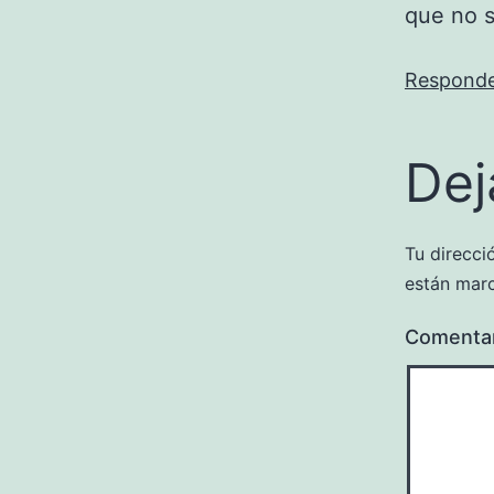
que no s
Respond
Dej
Tu direcci
están mar
Comenta