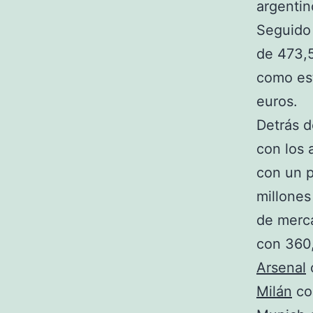
argenti
Seguido
de 473,5
como est
euros.
Detrás d
con los
con un p
millones
de merc
con 360,
Arsenal
Milán
con