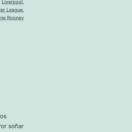
,
Liverpool
,
ier League
,
ne Rooney
tos
Por soñar