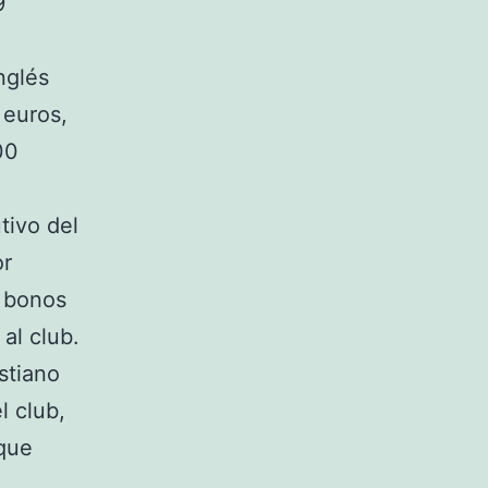
9
nglés
 euros,
00
tivo del
or
s bonos
al club.
stiano
l club,
 que