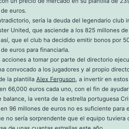
on un precio de mercado en su plantilla de 23
 de euros.
tradictorio, sería la deuda del legendario club i
er United, que asciende a los 825 millones de
 así, que el club ha decidido emitir bonos por 5
 de euros para financiarla.
s acciones a tomar por parte del directorio ejecu
ha convocado a los jugadores y al propio direct
e la plantilla
Alex Ferguson
, a invertir en esto
en 66,000 euros cada uno, con el fin de ayudar 
 balance, la venta de la estrella portuguesa Cri
en 96 millones de euros no es suficiente para e
ue no sería sorprendente que el equipo tuviera
se de unas cuantas estrellas este año.