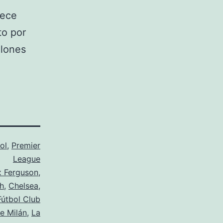
rece
to por
llones
ol
,
Premier
League
x Ferguson
,
h
,
Chelsea
,
Fútbol Club
de Milán
,
La