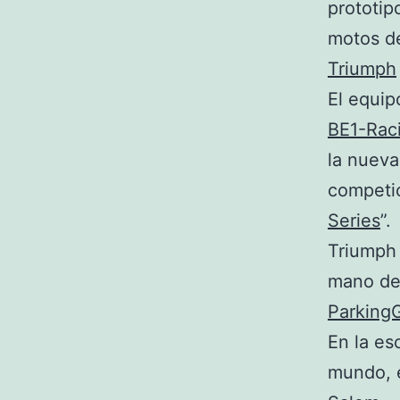
prototip
motos de
Triumph
El equip
BE1-Rac
la nuev
competi
Series
”.
Triumph 
mano de
Parking
En la es
mundo, 