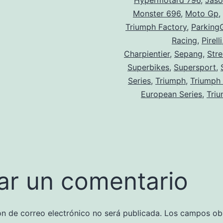
Hypermotard 796
,
Jaso
Monster 696
,
Moto Gp
,
Triumph Factory
,
Parking
Racing
,
Pirelli
Charpientier
,
Sepang
,
Stre
Superbikes
,
Supersport
,
Series
,
Triumph
,
Triumph
European Series
,
Tri
ar un comentario
ón de correo electrónico no será publicada.
Los campos obl