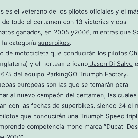
és es el veterano de los pilotos oficiales y el má
 de todo el certamen con 13 victorias y dos
atos ganados, en 2005 y2006, mientras que S
 la categoría
superbikes
.
o de motocicleta que conducirán los pilotos
Ch
Inglaterra) y el norteamericano
Jason Di Salvo
e
 675 del equipo ParkingGO Triumph Factory.
uebas europeas son las que se tomarán para
nar al nuevo campeón del certamen, las cuales
rán con las fechas de superbikes, siendo 24 el
 pilotos que conducirán una Triumph Speed tripl
emprende competencia mono marca “Ducati De
e 2010”.