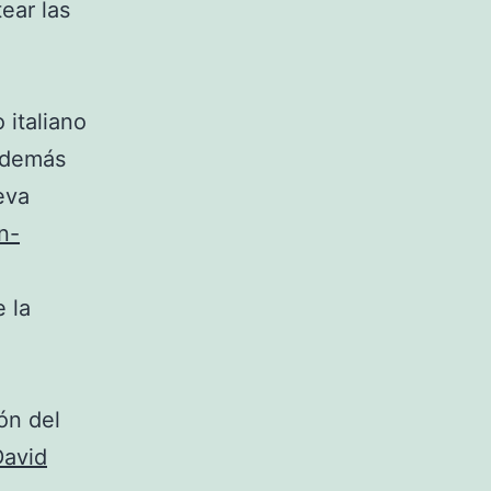
ear las
.
 italiano
además
ueva
n-
 la
ón del
avid