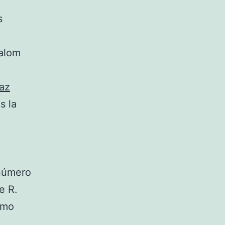
s
alom
az
s la
 número
e R.
smo