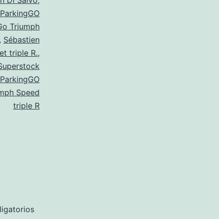
n Di Salvo
,
ParkingGO
Go Triumph
,
Sébastien
et triple R.
,
Superstock
 ParkingGO
umph Speed
triple R
igatorios