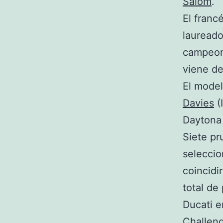
Salom
.
El franc
laureado
campeon
viene de
El model
Davies
(
Daytona
Siete pr
seleccio
coincidi
total de
Ducati 
Challeng