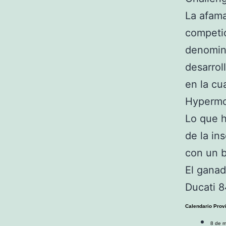
La afama
competi
denomin
desarrol
en la cu
Hypermo
Lo que h
de la in
con un b
El ganad
Ducati 8
Calendario Provi
8 de m