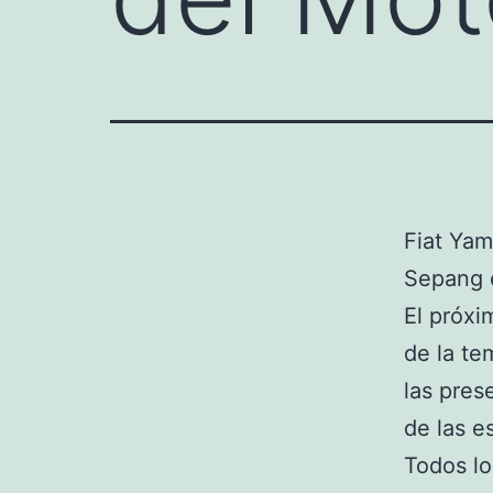
Fiat Yam
Sepang 
El próxi
de la t
las pres
de las e
Todos lo