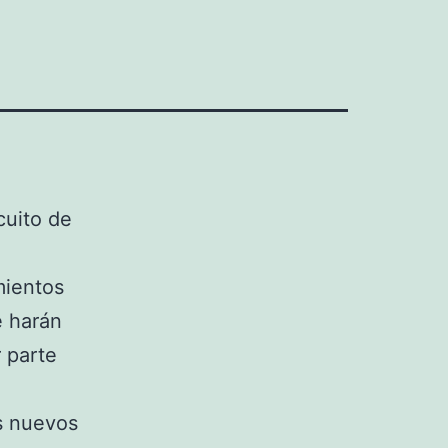
cuito de
mientos
e harán
 parte
s nuevos