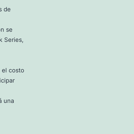
s de
ón se
k Series,
 el costo
icipar
á una