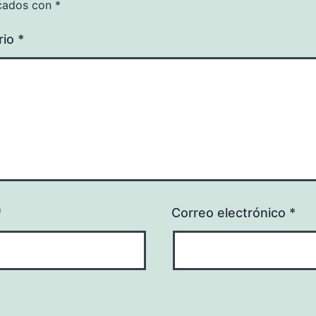
cados con
*
rio
*
*
Correo electrónico
*