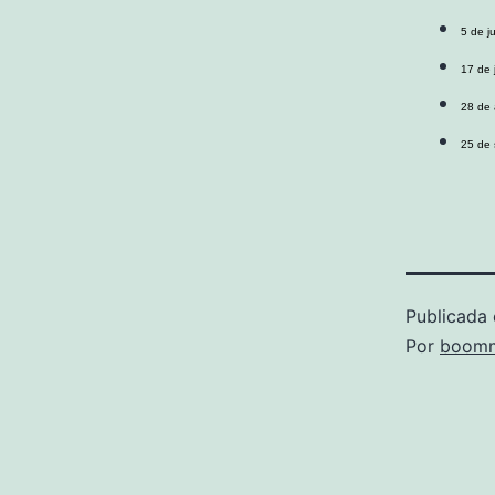
5 de ju
17 de 
28 de 
25 de 
Publicada 
Por
boomm