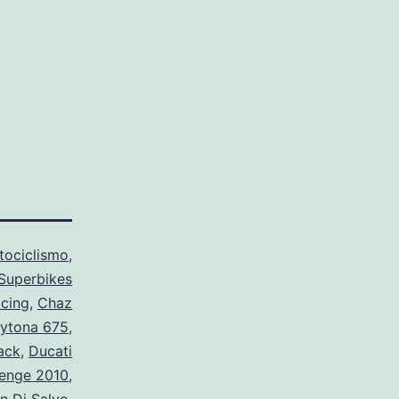
tociclismo
,
Superbikes
cing
,
Chaz
ytona 675
,
ack
,
Ducati
enge 2010
,