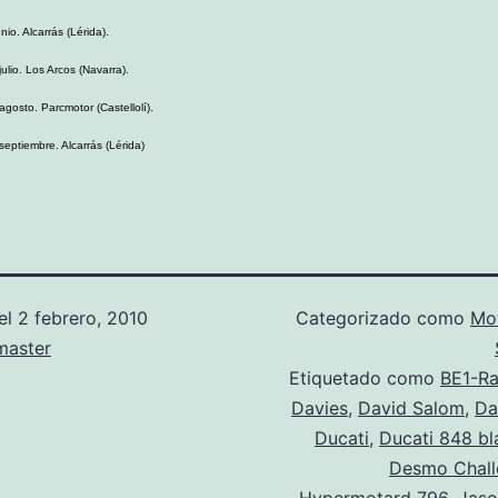
nio. Alcarrás (Lérida).
julio. Los Arcos (Navarra).
agosto. Parcmotor (Castellolí).
septiembre. Alcarrás (Lérida)
el
2 febrero, 2010
Categorizado como
Mo
aster
Etiquetado como
BE1-Ra
Davies
,
David Salom
,
Da
Ducati
,
Ducati 848 bl
Desmo Chall