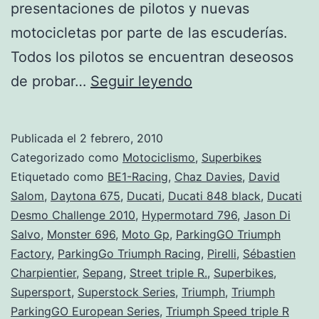
presentaciones de pilotos y nuevas
motocicletas por parte de las escuderías.
Todos los pilotos se encuentran deseosos
Novedades
de probar…
Seguir leyendo
en
el
Publicada el
2 febrero, 2010
mundo
Categorizado como
Motociclismo
,
Superbikes
del
Etiquetado como
BE1-Racing
,
Chaz Davies
,
David
Salom
,
Daytona 675
,
Ducati
,
Ducati 848 black
,
Ducati
Motociclismo.
Desmo Challenge 2010
,
Hypermotard 796
,
Jason Di
Salvo
,
Monster 696
,
Moto Gp
,
ParkingGO Triumph
Factory
,
ParkingGo Triumph Racing
,
Pirelli
,
Sébastien
Charpientier
,
Sepang
,
Street triple R.
,
Superbikes
,
Supersport
,
Superstock Series
,
Triumph
,
Triumph
ParkingGO European Series
,
Triumph Speed triple R