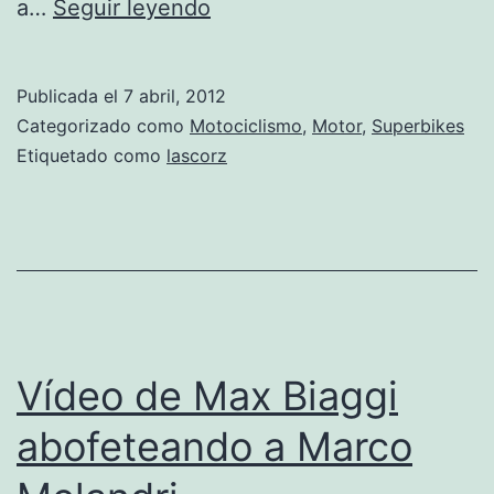
Lascorz
a…
Seguir leyendo
tiene
un
Publicada el
7 abril, 2012
futuro
Categorizado como
Motociclismo
,
Motor
,
Superbikes
muy
Etiquetado como
lascorz
incierto
Vídeo de Max Biaggi
abofeteando a Marco