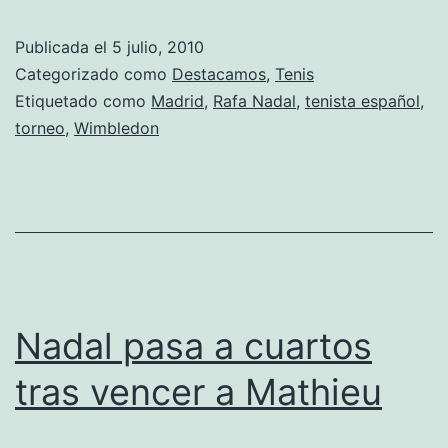
tiene
Publicada el
5 julio, 2010
a
Categorizado como
Destacamos
,
Tenis
su
Etiquetado como
Madrid
,
Rafa Nadal
,
tenista español
,
torneo
,
Wimbledon
campeón:
Rafa
Nadal
se
lleva
el
Nadal pasa a cuartos
tercer
‘Grand
tras vencer a Mathieu
Slam’
de