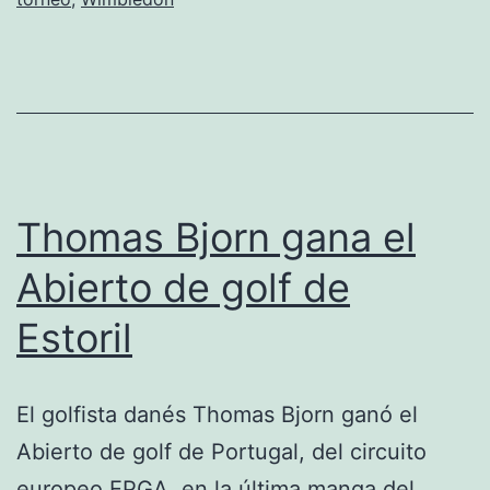
vencer
a
Mathieu
Thomas Bjorn gana el
Abierto de golf de
Estoril
El golfista danés Thomas Bjorn ganó el
Abierto de golf de Portugal, del circuito
europeo EPGA, en la última manga del