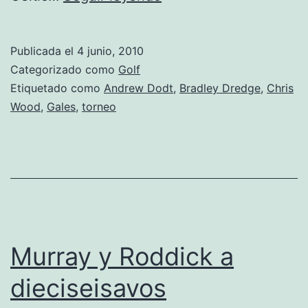
es
líder
Publicada el
4 junio, 2010
en
Categorizado como
Golf
Gales
Etiquetado como
Andrew Dodt
,
Bradley Dredge
,
Chris
Wood
,
Gales
,
torneo
Murray y Roddick a
dieciseisavos