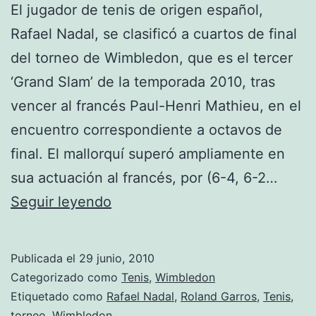
El jugador de tenis de origen español,
la
Rafael Nadal, se clasificó a cuartos de final
temporada
del torneo de Wimbledon, que es el tercer
‘Grand Slam’ de la temporada 2010, tras
vencer al francés Paul-Henri Mathieu, en el
encuentro correspondiente a octavos de
final. El mallorquí superó ampliamente en
sua actuación al francés, por (6-4, 6-2…
Nadal
Seguir leyendo
pasa
a
Publicada el
29 junio, 2010
cuartos
Categorizado como
Tenis
,
Wimbledon
tras
Etiquetado como
Rafael Nadal
,
Roland Garros
,
Tenis
,
torneo
,
Wimbledon