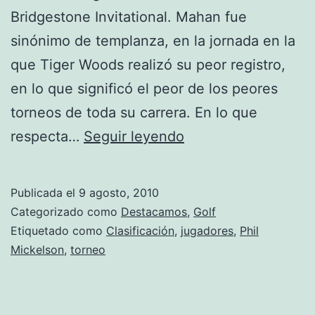
Bridgestone Invitational. Mahan fue
sinónimo de templanza, en la jornada en la
que Tiger Woods realizó su peor registro,
en lo que significó el peor de los peores
torneos de toda su carrera. En lo que
Tiger
respecta…
Seguir leyendo
Woods,
pese
Publicada el
9 agosto, 2010
a
Categorizado como
Destacamos
,
Golf
las
Etiquetado como
Clasificación
,
jugadores
,
Phil
Mickelson
,
torneo
adversidades,
continúa
primero