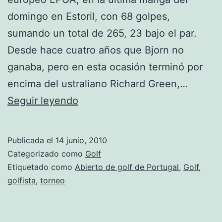
domingo en Estoril, con 68 golpes,
sumando un total de 265, 23 bajo el par.
Desde hace cuatro años que Bjorn no
ganaba, pero en esta ocasión terminó por
encima del ustraliano Richard Green,…
Thomas
Seguir leyendo
Bjorn
gana
Publicada el
14 junio, 2010
el
Categorizado como
Golf
Abierto
Etiquetado como
Abierto de golf de Portugal
,
Golf
,
golfista
,
torneo
de
golf
de