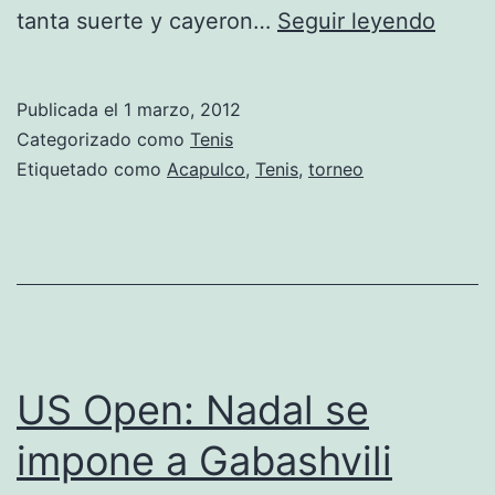
Los
tanta suerte y cayeron…
Seguir leyendo
españ
en
Publicada el
1 marzo, 2012
el
Categorizado como
Tenis
torne
Etiquetado como
Acapulco
,
Tenis
,
torneo
de
tenis
de
Acapu
US Open: Nadal se
impone a Gabashvili