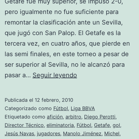
Getafe fue muy superior, se impuso 2-0,
pero igualmente no fue suficiente para
remontar la clasificación ante un Sevilla,
que jugó con San Palop. El Getafe es la
tercera vez, en cuatro años, que pierde en
las semi finales, en este torneo a pesar de
ser superior al Sevilla, no le alcanzó para
Sevilla
pasar a…
Seguir leyendo
primer
finalista
Publicada el
12 febrero, 2010
de
Categorizado como
Fútbol
,
Liga BBVA
la
Etiquetado como
afición
,
arbitro
,
Diego Perotti
,
Director Técnico
,
eliminatoria
,
Fútbol
,
Getafe
,
gol
,
Copa
Jesús Navas
,
jugadores
,
Manolo Jiménez
,
Michel
,
del