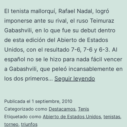
El tenista mallorquí, Rafael Nadal, logró
imponerse ante su rival, el ruso Teimuraz
Gabashvili, en lo que fue su debut dentro
de esta edición del Abierto de Estados
Unidos, con el resultado 7-6, 7-6 y 6-3. Al
español no se le hizo para nada fácil vencer
a Gabashvili, que peleó incansablemente en
US
los dos primeros…
Seguir leyendo
Open:
Nadal
Publicada el
1 septiembre, 2010
se
Categorizado como
Destacamos
,
Tenis
impone
Etiquetado como
Abierto de Estados Unidos
,
tenistas
,
torneo
,
triunfos
a