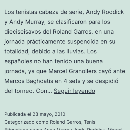
Los tenistas cabeza de serie, Andy Roddick
y Andy Murray, se clasificaron para los
dieciseisavos del Roland Garros, en una
jornada prácticamente suspendida en su
totalidad, debido a las lluvias. Los
españoles no han tenido una buena
jornada, ya que Marcel Granollers cayó ante
Marcos Baghdatis en 4 sets y se despidió
Murray
del torneo. Con…
Seguir leyendo
y
Roddick
Publicada el
28 mayo, 2010
a
Categorizado como
Roland Garros
,
Tenis
dieciseisavo
Etiquetado como
Andy Murray
,
Andy Roddick
,
Marcel