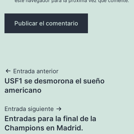
este navegador para la próxima vez que comente.
Navegación
Entrada anterior
USF1 se desmorona el sueño
de
americano
entradas
Entrada siguiente
Entradas para la final de la
Champions en Madrid.