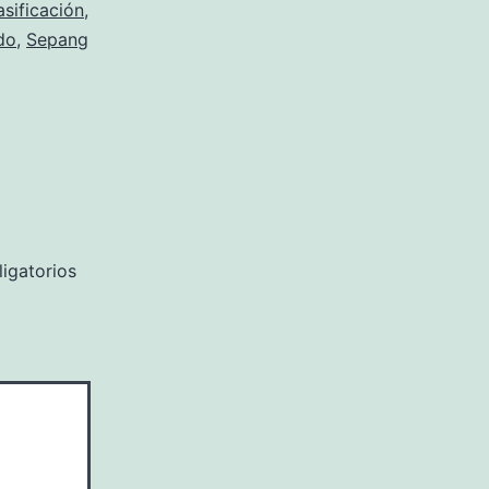
asificación
,
do
,
Sepang
igatorios