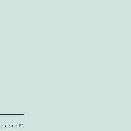
ado como
F1