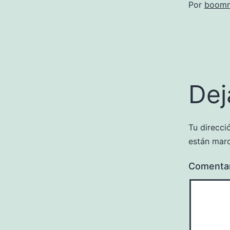
Por
boomm
Dej
Tu direcci
están mar
Comenta