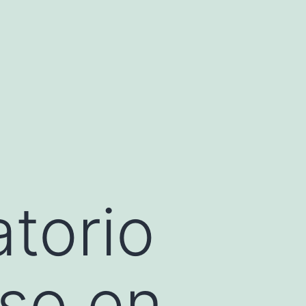
atorio
so en