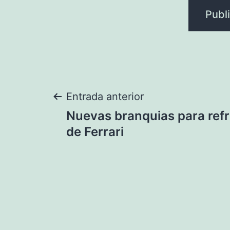
Navegación
Entrada anterior
Nuevas branquias para refr
de
de Ferrari
entradas