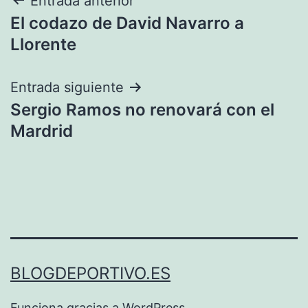
Navegación
Entrada anterior
El codazo de David Navarro a
de
Llorente
entradas
Entrada siguiente
Sergio Ramos no renovará con el
Mardrid
BLOGDEPORTIVO.ES
Funciona gracias a
WordPress
.