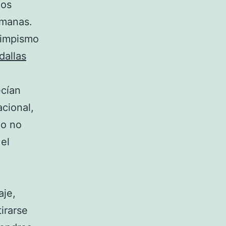
ños
emanas.
olimpismo
dallas
ecían
cional,
go no
 el
aje,
irarse