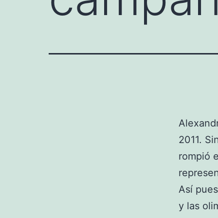
Alexandr
2011. Si
rompió e
represen
Así pues
y las ol