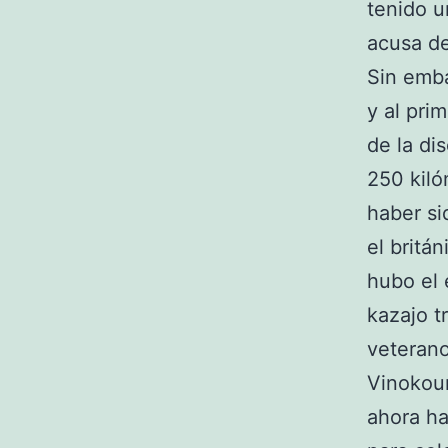
tenido u
acusa de
Sin emba
y al pri
de la dis
250 kiló
haber si
el britá
hubo el e
kazajo t
veterano
Vinokou
ahora ha