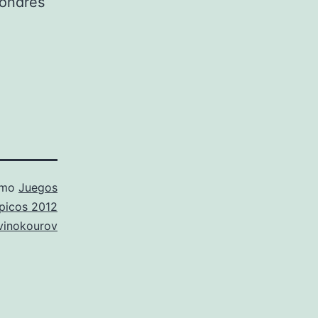
Londres
omo
Juegos
picos 2012
vinokourov