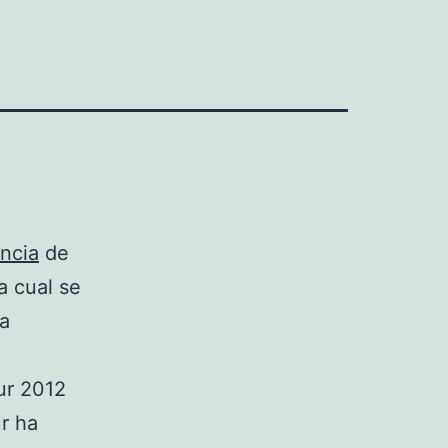
ncia
de
a cual se
 a
ur 2012
ur ha