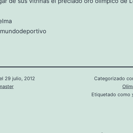
gar de sus vitrinas el preciado oro olímpico de 
elma
 mundodeportivo
el
29 julio, 2012
Categorizado c
aster
Olím
Etiquetado como