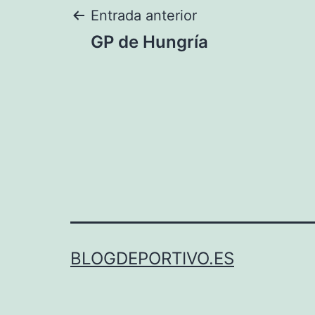
Navegación
Entrada anterior
GP de Hungría
de
entradas
BLOGDEPORTIVO.ES