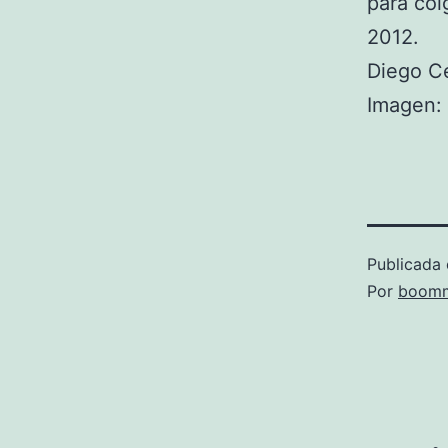
para col
2012.
Diego C
Imagen:
Publicada 
Por
boomm