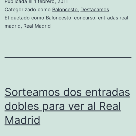
Publicada el
1 febrero, 2011
Real
Categorizado como
Baloncesto
,
Destacamos
Madrid-
Etiquetado como
Baloncesto
,
concurso
,
entradas real
madrid
,
Real Madrid
Bizcaia
Bilbao
Basket!
Sorteamos dos entradas
dobles para ver al Real
Madrid