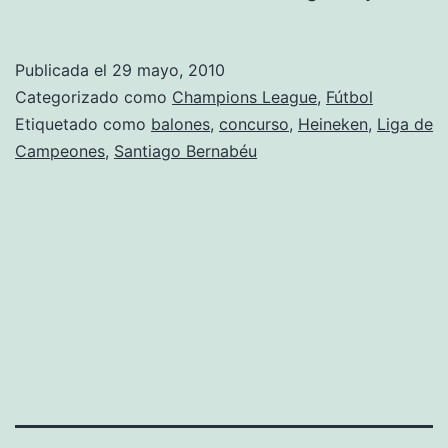
pi
en
Publicada el
29 mayo, 2010
ve
Categorizado como
Champions League
,
Fútbol
Etiquetado como
balones
,
concurso
,
Heineken
,
Liga de
Campeones
,
Santiago Bernabéu