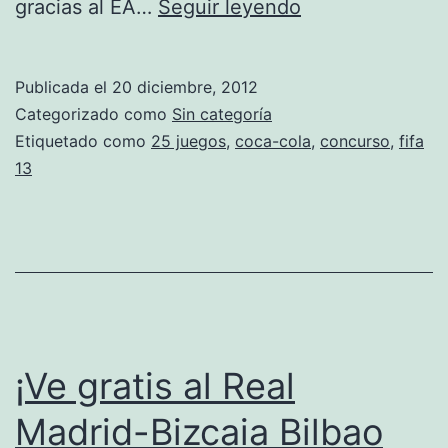
Coca-
gracias al EA…
Seguir leyendo
Cola
regala
Publicada el
20 diciembre, 2012
25
Categorizado como
Sin categoría
juegos
Etiquetado como
25 juegos
,
coca-cola
,
concurso
,
fifa
13
FIFA
13
[PS3]
¡Ve gratis al Real
Madrid-Bizcaia Bilbao