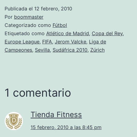
Publicada el
12 febrero, 2010
Por
boommaster
Categorizado como
Fútbol
Etiquetado como
Atlético de Madrid
,
Copa del Rey
,
Europe League
,
FIFA
,
Jerom Valcke
,
Liga de
Campeones
,
Sevilla
,
Sudáfrica 2010
,
Zúrich
1 comentario
Tienda Fitness
15 febrero, 2010 a las 8:45 pm