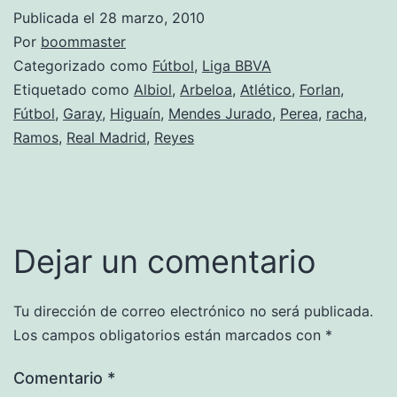
Publicada el
28 marzo, 2010
Por
boommaster
Categorizado como
Fútbol
,
Liga BBVA
Etiquetado como
Albiol
,
Arbeloa
,
Atlético
,
Forlan
,
Fútbol
,
Garay
,
Higuaín
,
Mendes Jurado
,
Perea
,
racha
,
Ramos
,
Real Madrid
,
Reyes
Dejar un comentario
Tu dirección de correo electrónico no será publicada.
Los campos obligatorios están marcados con
*
Comentario
*