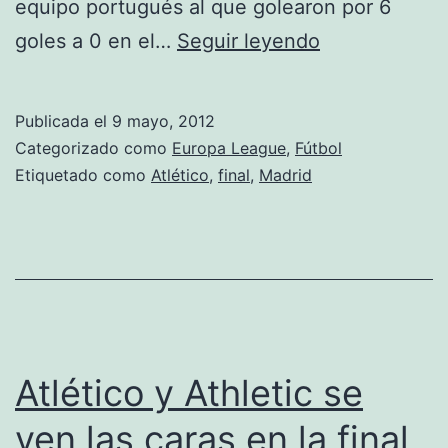
equipo portugués al que golearon por 6
Trayectoria
goles a 0 en el…
Seguir leyendo
del
Atlético
Publicada el
9 mayo, 2012
de
Categorizado como
Europa League
,
Fútbol
Madrid
Etiquetado como
Atlético
,
final
,
Madrid
en
la
Europa
League
Atlético y Athletic se
ven las caras en la final