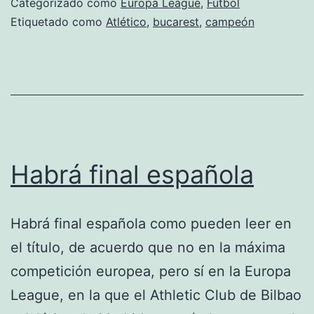
Categorizado como
Europa League
,
Fútbol
ven
Etiquetado como
Atlético
,
bucarest
,
campeón
las
cara
en
la
final
de
Habrá final española
Buca
Habrá final española como pueden leer en
el título, de acuerdo que no en la máxima
competición europea, pero sí en la Europa
League, en la que el Athletic Club de Bilbao