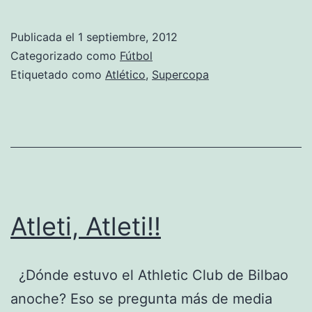
Atlético
gana
Publicada el
1 septiembre, 2012
la
Categorizado como
Fútbol
Superc
Etiquetado como
Atlético
,
Supercopa
de
Europa
Atleti, Atleti!!
¿Dónde estuvo el Athletic Club de Bilbao
anoche? Eso se pregunta más de media