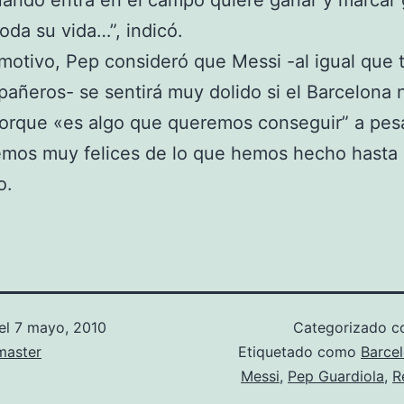
ando entra en el campo quiere ganar y marcar 
toda su vida…”, indicó.
motivo, Pep consideró que Messi -al igual que 
añeros- se sentirá muy dolido si el Barcelona 
porque «es algo que queremos conseguir” a pes
mos muy felices de lo que hemos hecho hasta 
o.
el
7 mayo, 2010
Categorizado 
aster
Etiquetado como
Barce
Messi
,
Pep Guardiola
,
R