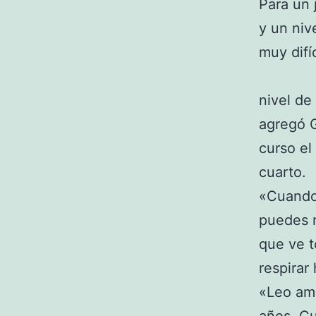
Para un 
y un niv
muy difí
nivel de
agregó G
curso el
cuarto.
«Cuando 
puedes m
que ve t
respirar
«Leo ama