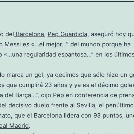
co del
Barcelona
,
Pep Guardiola
, aseguró hoy qu
no
Messi
es «…el mejor…” del mundo porque ha
 «…una regularidad espantosa…” en los último
 marca un gol, ya decimos que sólo hizo un g
s que cumplirá 23 años y ya es el décimo gole
ria del Barça…”, dijo Pep en conferencia de prens
del decisivo duelo frente al
Sevilla
, el penúltimo
to, que el Barcelona lidera con 93 puntos, u
eal Madrid
.