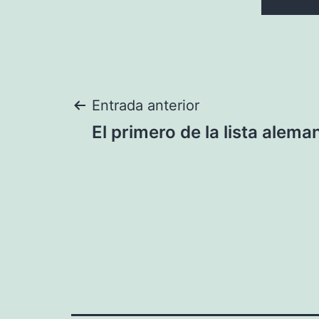
Navegación
Entrada anterior
El primero de la lista alema
de
entradas