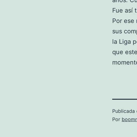
años. Cu
Fue así 
Por ese 
sus comp
la Liga 
que este
moment
Publicada 
Por
boomm