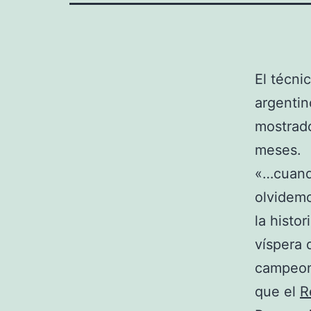
El técni
argenti
mostrado
meses.
«…cuando
olvidemo
la histo
víspera 
campeona
que el
R