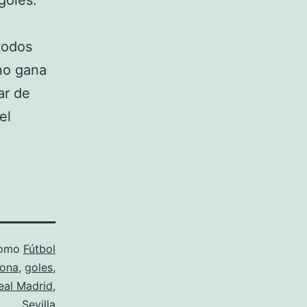
goles.
todos
no gana
ar de
el
como
Fútbol
lona
,
goles
,
eal Madrid
,
Sevilla