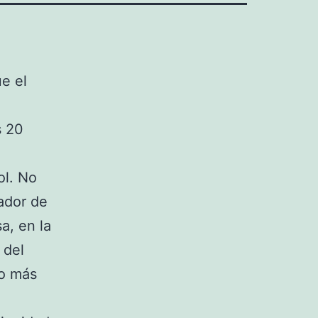
e el
s 20
ol. No
ador de
a, en la
 del
no más