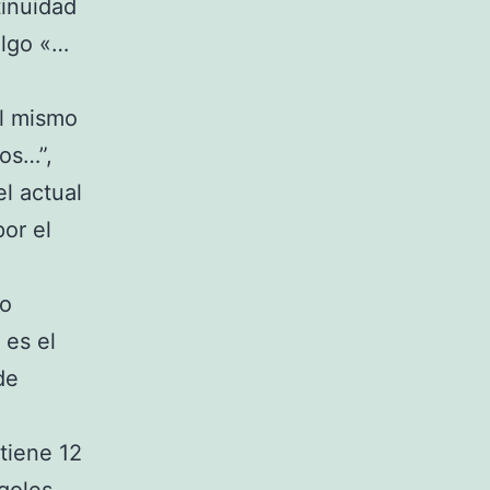
tinuidad
algo «…
l mismo
os…”,
l actual
por el
lo
 es el
de
tiene 12