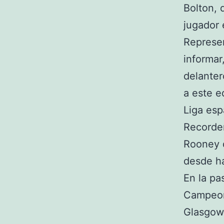
Bolton, 
jugador 
Represen
informar
delanter
a este e
Liga esp
Recordem
Rooney d
desde ha
En la pa
Campeon
Glasgow 