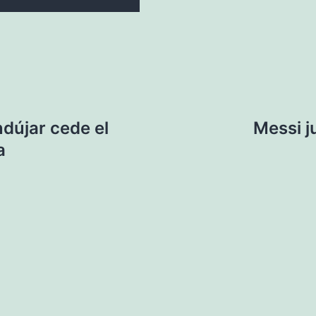
dújar cede el
Messi j
a