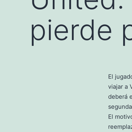
pierde 
El jugad
viajar a
deberá e
segunda 
El motiv
reemplaz