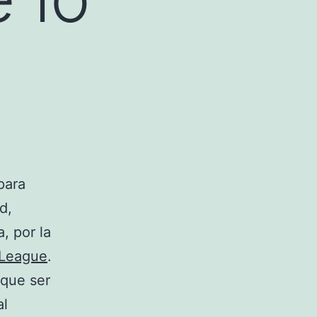
para
d,
, por la
League
.
 que ser
al