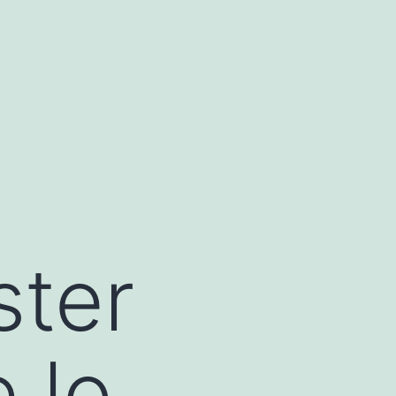
ster
 lo