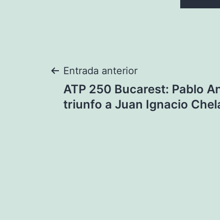
Navegación
Entrada anterior
ATP 250 Bucarest: Pablo An
de
triunfo a Juan Ignacio Chel
entradas