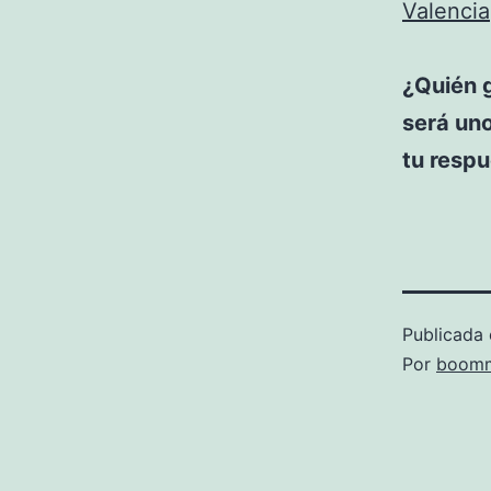
Valencia
¿Quién 
será uno
tu respu
Publicada 
Por
boomm