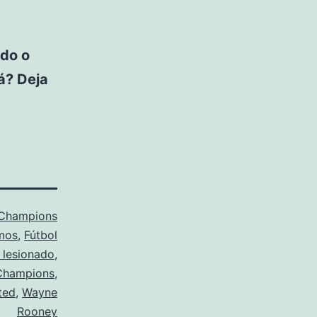
ndo o
ká? Deja
Champions
mos
,
Fútbol
 lesionado
,
Champions
,
ted
,
Wayne
Rooney