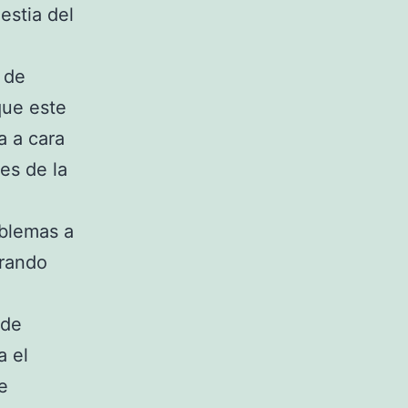
estia del
 de
ue este
a a cara
es de la
oblemas a
trando
 de
a el
e