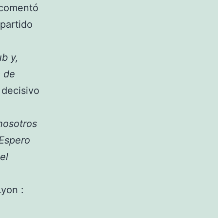
y comentó
 partido
b y,
a de
 decisivo
 nosotros
 Espero
el
Lyon :