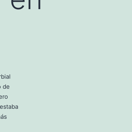
bial
o de
ero
 estaba
más