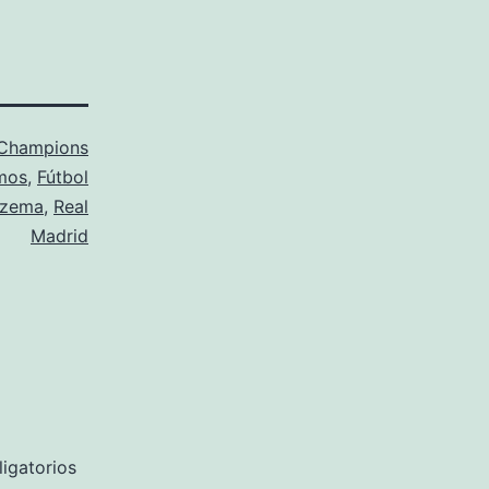
Champions
mos
,
Fútbol
nzema
,
Real
Madrid
igatorios