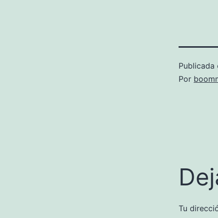
Publicada 
Por
boomm
Dej
Tu direcci