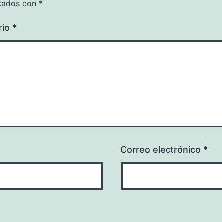
cados con
*
rio
*
*
Correo electrónico
*