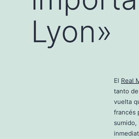
Lyon»
El
Real 
tanto d
vuelta q
francés 
sumido, 
inmedia