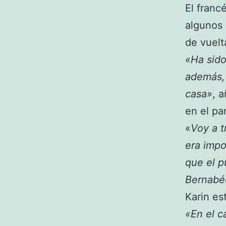
El franc
algunos 
de vuelt
«Ha sido
además, 
casa»
, 
en el pa
«
Voy a t
era impo
que el p
Bernabé
Karin es
«En el c