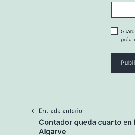
Guard
próxi
Navegación
Entrada anterior
Contador queda cuarto en l
de
Algarve