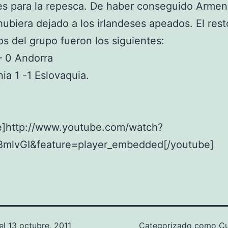
es para la repesca. De haber conseguido Armeni
 hubiera dejado a los irlandeses apeados. El res
os del grupo fueron los siguientes:
– 0 Andorra
a 1 -1 Eslovaquia.
e]http://www.youtube.com/watch?
BmlvGI&feature=player_embedded[/youtube]
el
13 octubre, 2011
Categorizado como
Cu