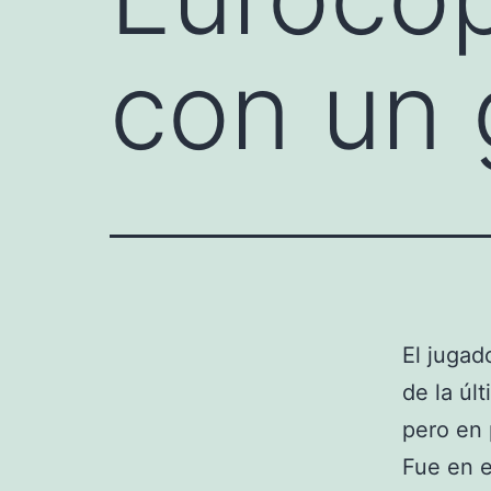
con un 
El jugad
de la úl
pero en 
Fue en e