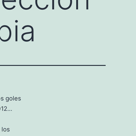
pia
os goles
2012…
 los