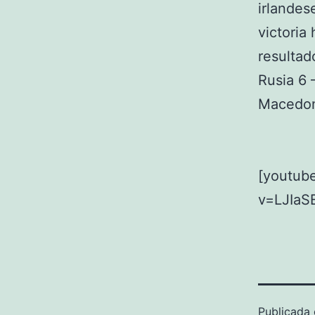
irlandes
victoria
resultad
Rusia 6 
Macedoni
[youtub
v=LJIaS
Publicada 