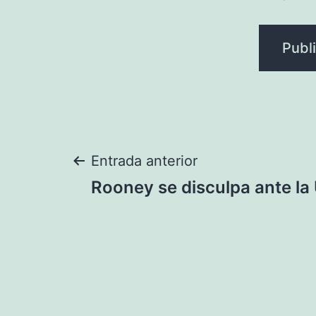
Navegación
Entrada anterior
Rooney se disculpa ante la
de
entradas