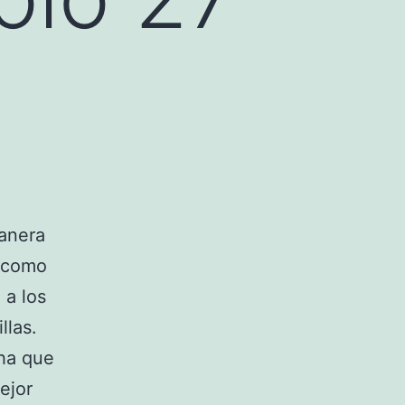
anera
 como
 a los
llas.
 ha que
ejor