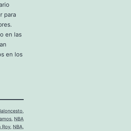
ario
ar para
bres.
o en las
han
os en los
Baloncesto
,
camos
,
NBA
n Roy
,
NBA
,