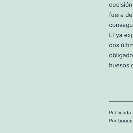
decisión
fuera de
consegui
El ya ex
dos últi
obligado
huesos d
Publicada 
Por
boomm