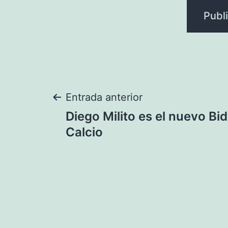
Navegación
Entrada anterior
Diego Milito es el nuevo Bi
de
Calcio
entradas