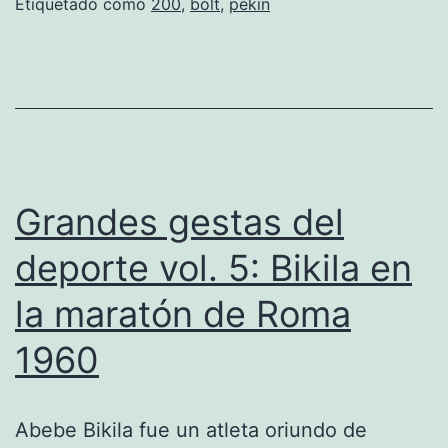
vol.
Etiquetado como
200
,
bolt
,
pekin
8:
Bolt
y
sus
200m
de
Grandes gestas del
Pekín
deporte vol. 5: Bikila en
la maratón de Roma
1960
Abebe Bikila fue un atleta oriundo de