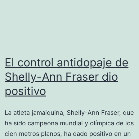
los
que
participarán
en
el
El control antidopaje de
Campeonato
de
Shelly-Ann Fraser dio
Europa
positivo
La atleta jamaiquina, Shelly-Ann Fraser, que
ha sido campeona mundial y olímpica de los
cien metros planos, ha dado positivo en un