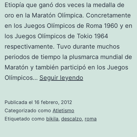
Etiopía que ganó dos veces la medalla de
oro en la Maratón Olímpica. Concretamente
en los Juegos Olímpicos de Roma 1960 y en
los Juegos Olímpicos de Tokio 1964
respectivamente. Tuvo durante muchos
periodos de tiempo la plusmarca mundial de
Maratón y también participó en los Juegos
Grandes
Olímpicos…
Seguir leyendo
gestas
del
Publicada el
16 febrero, 2012
deporte
Categorizado como
Atletismo
vol.
Etiquetado como
bikila
,
descalzo
,
roma
5: