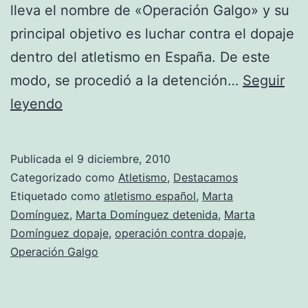
lleva el nombre de «Operación Galgo» y su
principal objetivo es luchar contra el dopaje
dentro del atletismo en España. De este
modo, se procedió a la detención…
Seguir
Marta
leyendo
Domínguez
no
Publicada el
9 diciembre, 2010
pasó
Categorizado como
Atletismo
,
Destacamos
la
Etiquetado como
atletismo español
,
Marta
Domínguez
,
Marta Domínguez detenida
,
Marta
«Operación
Domínguez dopaje
,
operación contra dopaje
,
Galgo»
Operación Galgo
contra
el