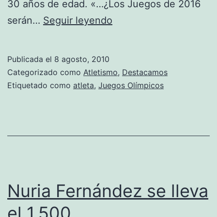
30 años de edad. «…¿Los Juegos de 2016
Usain
serán…
Seguir leyendo
Bolt
sigue
Publicada el
8 agosto, 2010
hasta
Categorizado como
Atletismo
,
Destacamos
el
Etiquetado como
atleta
,
Juegos Olímpicos
2016
Nuria Fernández se lleva
el 1.500