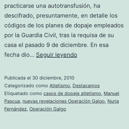
practicarse una autotransfusión, ha
descifrado, presuntamente, en detalle los
códigos de los planes de dopaje empleados
por la Guardia Civil, tras la requisa de su
casa el pasado 9 de diciembre. En esa
Manuel
fecha dio…
Seguir leyendo
Pascua
implicó
Publicada el
30 diciembre, 2010
a
Categorizado como
Atletismo
,
Destacamos
Reyes
Etiquetado como
casos de dopaje atletismo
,
Manuel
Pascua
,
nuevas revelaciones Operación Galgo
,
Nuria
Estévez
Fernández
,
Operación Galgo
y
Nuria