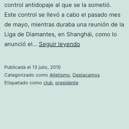
control antidopaje al que se la sometió.
Este control se llevó a cabo el pasado mes
de mayo, mientras duraba una reunión de la
Liga de Diamantes, en Shanghái, como lo
El
anunció el…
Seguir leyendo
control
antidopaje
Publicada el
13 julio, 2010
de
Categorizado como
Atletismo
,
Destacamos
Shelly-
Etiquetado como
club
,
presidente
Ann
Fraser
dio
positivo