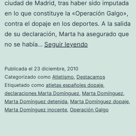
ciudad de Madrid, tras haber sido imputada
en lo que constituye la «Operación Galgo»,
contra el dopaje en los deportes. A la salida
de su declaración, Marta ha asegurado que
Marta
no se había…
Seguir leyendo
Domínguez
asegura
Publicada el
23 diciembre, 2010
que
Categorizado como
Atletismo
,
Destacamos
nunca
Etiquetado como
atletas españoles dopaje
,
declaraciones Marta Domínguez
,
Marta Domínguez
,
suministró
Marta Domínguez detenida
,
Marta Domínguez dopaje
,
«sustancias
Marta Domínguez inocente
,
Operación Galgo
dopantes»