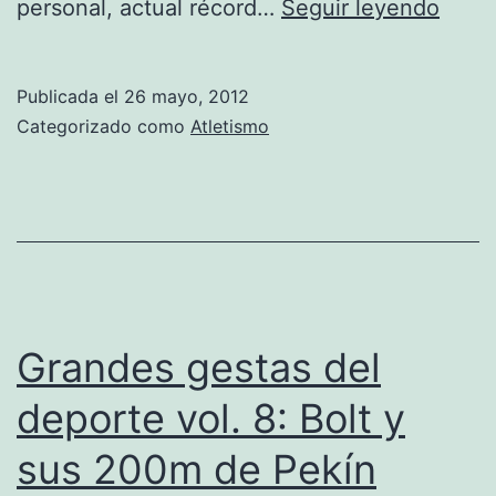
Usai
personal, actual récord…
Seguir leyendo
Bolt
no
Publicada el
26 mayo, 2012
es
Categorizado como
Atletismo
él
que
era
Grandes gestas del
deporte vol. 8: Bolt y
sus 200m de Pekín