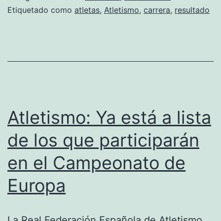
el
Etiquetado como
atletas
,
Atletismo
,
carrera
,
resultado
1.500
Atletismo: Ya está a lista
de los que participarán
en el Campeonato de
Europa
La Real Federación Española de Atletismo