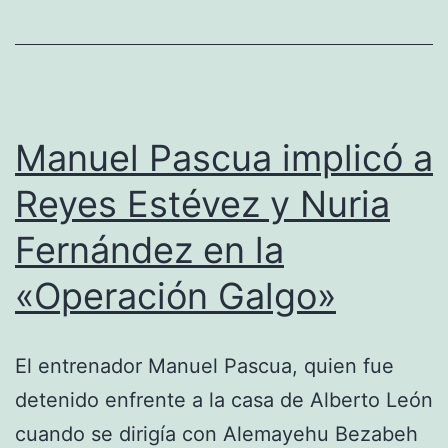
Bikila
en
la
maratón
de
Manuel Pascua implicó a
Roma
Reyes Estévez y Nuria
1960
Fernández en la
«Operación Galgo»
El entrenador Manuel Pascua, quien fue
detenido enfrente a la casa de Alberto León
cuando se dirigía con Alemayehu Bezabeh