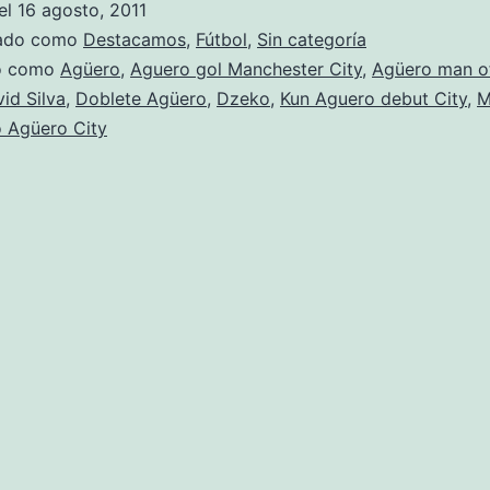
el
16 agosto, 2011
zado como
Destacamos
,
Fútbol
,
Sin categoría
do como
Agüero
,
Aguero gol Manchester City
,
Agüero man o
id Silva
,
Doblete Agüero
,
Dzeko
,
Kun Aguero debut City
,
M
 Agüero City