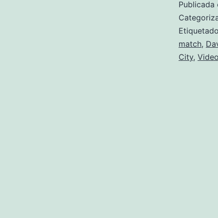
Publicada 
Categori
Etiqueta
match
,
Dav
City
,
Video