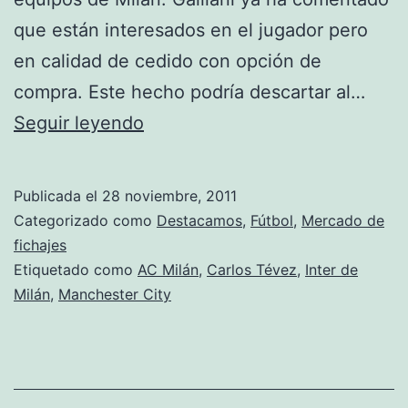
que están interesados en el jugador pero
en calidad de cedido con opción de
compra. Este hecho podría descartar al…
AC
Seguir leyendo
Milán
e
Publicada el
28 noviembre, 2011
Inter
Categorizado como
Destacamos
,
Fútbol
,
Mercado de
pujan
fichajes
Etiquetado como
AC Milán
,
Carlos Tévez
,
Inter de
por
Milán
,
Manchester City
Tévez