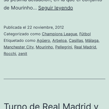
Empates
de Mourinho…
Seguir leyendo
del
Madrid
Publicada el
22 noviembre, 2012
y
Categorizado como
Champions League
,
Fútbol
del
Etiquetado como
Agüero
,
Arbeloa
,
Casillas
,
Málaga
,
Manchester City
,
Mourinho
,
Pellegrini
,
Real Madrid
,
Málaga
Rocchi
,
zenit
Turno de Real Madrid y