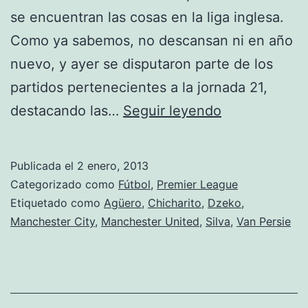
se encuentran las cosas en la liga inglesa.
Como ya sabemos, no descansan ni en año
nuevo, y ayer se disputaron parte de los
partidos pertenecientes a la jornada 21,
Premier
destacando las…
Seguir leyendo
League:
Jornada
Publicada el
2 enero, 2013
21
Categorizado como
Fútbol
,
Premier League
Etiquetado como
Agüero
,
Chicharito
,
Dzeko
,
Manchester City
,
Manchester United
,
Silva
,
Van Persie