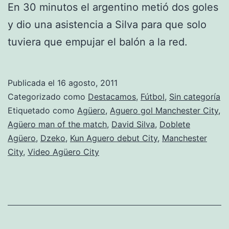
En 30 minutos el argentino metió dos goles
y dio una asistencia a Silva para que solo
tuviera que empujar el balón a la red.
Publicada el
16 agosto, 2011
Categorizado como
Destacamos
,
Fútbol
,
Sin categoría
Etiquetado como
Agüero
,
Aguero gol Manchester City
,
Agüero man of the match
,
David Silva
,
Doblete
Agüero
,
Dzeko
,
Kun Aguero debut City
,
Manchester
City
,
Video Agüero City