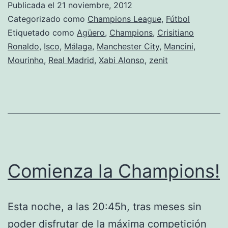
Publicada el
21 noviembre, 2012
Madrid
Categorizado como
Champions League
,
Fútbol
y
Etiquetado como
Agüero
,
Champions
,
Crisitiano
Ronaldo
,
Isco
,
Málaga
,
Manchester City
,
Mancini
,
Málag
Mourinho
,
Real Madrid
,
Xabi Alonso
,
zenit
Comienza la Champions!
Esta noche, a las 20:45h, tras meses sin
poder disfrutar de la máxima competición