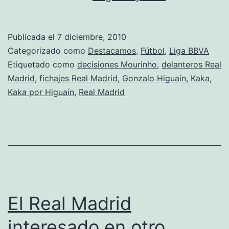
piensa
en
Publicada el
7 diciembre, 2010
Kaká
Categorizado como
Destacamos
,
Fútbol
,
Liga BBVA
Etiquetado como
decisiones Mourinho
,
delanteros Real
Madrid
,
fichajes Real Madrid
,
Gonzalo Higuaín
,
Kaka
,
Kaka por Higuaín
,
Real Madrid
El Real Madrid
interesado en otro