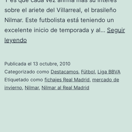
sobre el ariete del Villarreal, el brasileño
Nilmar. Este futbolista está teniendo un
excelente inicio de temporada y al…
Seguir
El
leyendo
Real
Madrid
Publicada el
13 octubre, 2010
no
Categorizado como
Destacamos
,
Fútbol
,
Liga BBVA
disimula
Etiquetado como
fichajes Real Madrid
,
mercado de
invierno
,
Nilmar
,
Nilmar al Real Madrid
su
interés
por
Nilmar