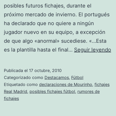
posibles futuros fichajes, durante el
próximo mercado de invierno. El portugués
ha declarado que no quiere a ningún
jugador nuevo en su equipo, a excepción
de que algo «anormal» sucediese. «…Esta
J
es la plantilla hasta el final…
Seguir leyendo
M
«
Publicada el
17 octubre, 2010
e
Categorizado como
Destacamos
,
Fútbol
la
Etiquetado como
declaraciones de Mourinho
,
fichajes
Real Madrid
,
posibles fichajes fútbol
,
rumores de
pl
fichajes
h
el