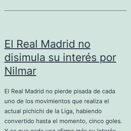
fi
d
t
El Real Madrid no
disimula su interés por
Nilmar
El Real Madrid no pierde pisada de cada
uno de los movimientos que realiza el
actual pichichi de la Liga, habiendo
convertido hasta el momento, cinco goles.
Y es que cada vez afirma más su interés