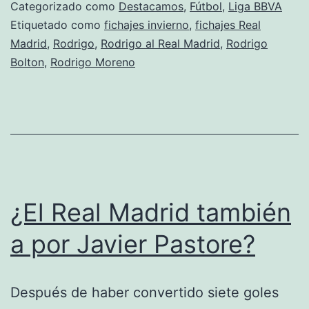
interes
Categorizado como
Destacamos
,
Fútbol
,
Liga BBVA
en
Etiquetado como
fichajes invierno
,
fichajes Real
Madrid
,
Rodrigo
,
Rodrigo al Real Madrid
,
Rodrigo
otro
Bolton
,
Rodrigo Moreno
delante
Rodrigo
¿El Real Madrid también
a por Javier Pastore?
Después de haber convertido siete goles