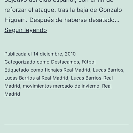
reforzar el ataque, tras la baja de Gonzalo
Higuaín. Después de haberse desatado…
El
Seguir leyendo
Real
Madrid
Publicada el
14 diciembre, 2010
mira
Categorizado como
Destacamos
,
Fútbol
con
Etiquetado como
fichajes Real Madrid
,
Lucas Barrios
,
Lucas Barrios al Real Madrid
,
Lucas Barrios-Real
interés
Madrid
,
movimientos mercado de invierno
,
Real
a
Madrid
Lucas
Barrios