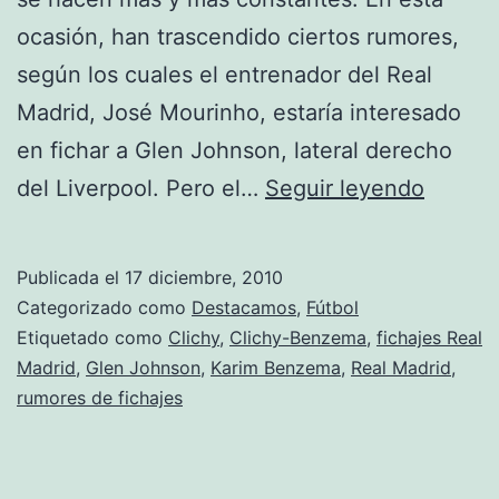
ocasión, han trascendido ciertos rumores,
según los cuales el entrenador del Real
Madrid, José Mourinho, estaría interesado
en fichar a Glen Johnson, lateral derecho
Rumor:
del Liverpool. Pero el…
Seguir leyendo
Glen
Johns
Publicada el
17 diciembre, 2010
al
Categorizado como
Destacamos
,
Fútbol
Madrid
Etiquetado como
Clichy
,
Clichy-Benzema
,
fichajes Real
Madrid
,
Glen Johnson
,
Karim Benzema
,
Real Madrid
,
y
rumores de fichajes
posible
truequ
Clinch