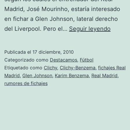
Madrid, José Mourinho, estaría interesado
en fichar a Glen Johnson, lateral derecho
Rumor:
del Liverpool. Pero el…
Seguir leyendo
Glen
Johns
Publicada el
17 diciembre, 2010
al
Categorizado como
Destacamos
,
Fútbol
Madrid
Etiquetado como
Clichy
,
Clichy-Benzema
,
fichajes Real
Madrid
,
Glen Johnson
,
Karim Benzema
,
Real Madrid
,
y
rumores de fichajes
posible
truequ
Clinch
Benze