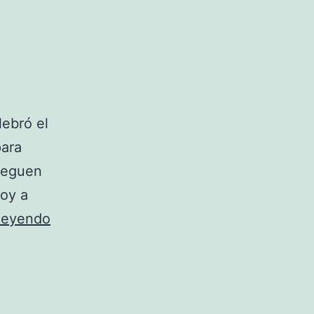
lebró el
para
jueguen
Voy a
Resumen
 leyendo
jornada
37