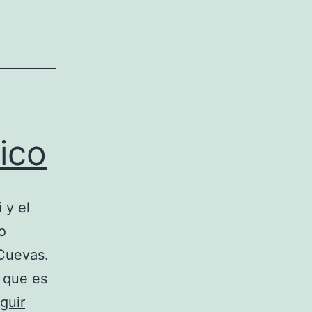
ico
 y el
o
 Cuevas.
o que es
guir