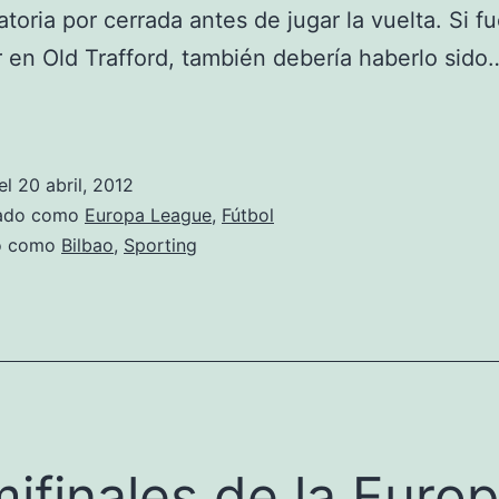
natoria por cerrada antes de jugar la vuelta. Si f
 en Old Trafford, también debería haberlo sid
El
Athletic
pincha
el
20 abril, 2012
en
zado como
Europa League
,
Fútbol
Lisboa
do como
Bilbao
,
Sporting
ifinales de la Euro