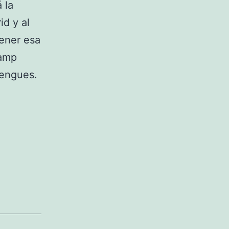
 la
id y al
ener esa
Camp
rengues.