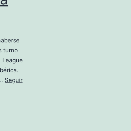
haberse
s turno
a League
bérica.
b…
Seguir