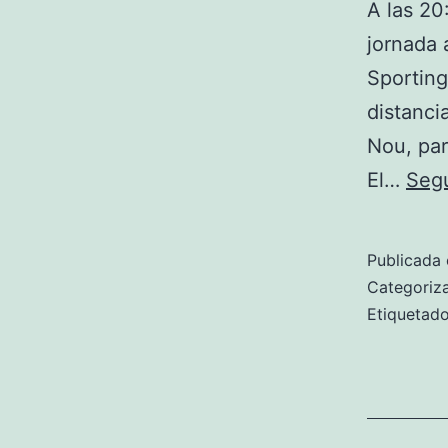
A las 20
jornada 
Sporting
distanci
Nou, par
El…
Segu
Publicada 
Categori
Etiqueta