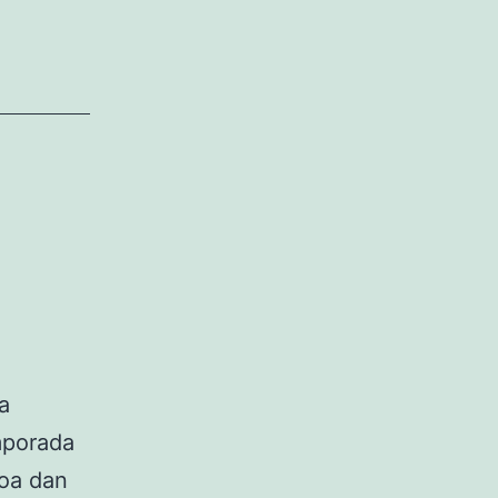
a
mporada
boa dan