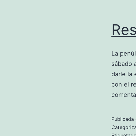
Res
La penúl
sábado a
darle la
con el r
comentar
Publicada 
Categori
Etiqueta