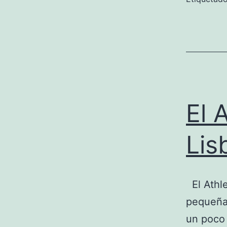
El 
Lis
El Athle
pequeña 
un poco 