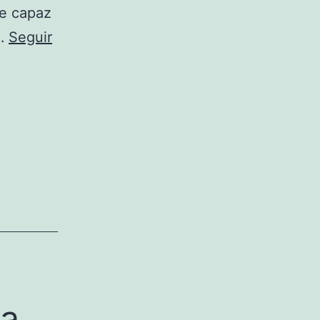
ue capaz
o…
Seguir
pa