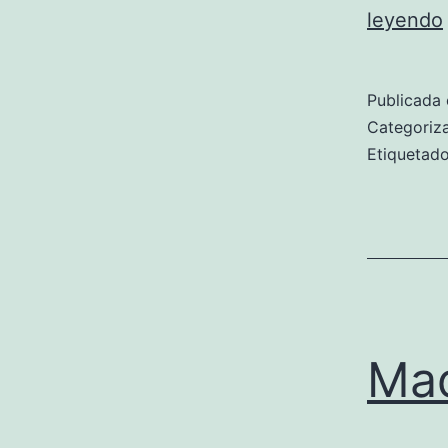
leyendo
Publicada 
Categori
Etiqueta
Mad