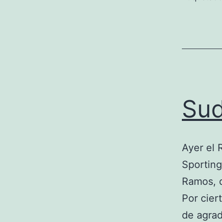
Sud
Ayer el 
Sporting
Ramos, q
Por cier
de agrad