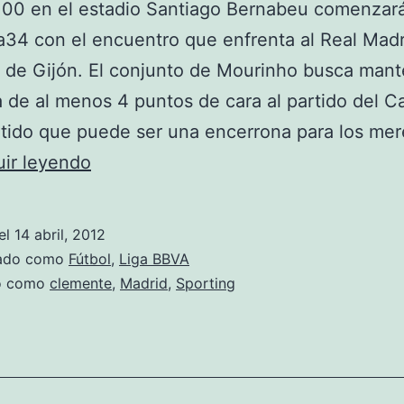
:00 en el estadio Santiago Bernabeu comenzará
a34 con el encuentro que enfrenta al Real Madr
 de Gijón. El conjunto de Mourinho busca mant
a de al menos 4 puntos de cara al partido del 
tido que puede ser una encerrona para los me
Madrid
ir leyendo
–
Sporting
el
14 abril, 2012
zado como
Fútbol
,
Liga BBVA
do como
clemente
,
Madrid
,
Sporting