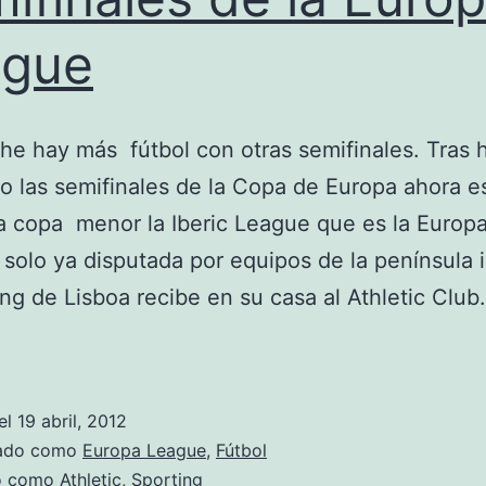
ague
he hay más fútbol con otras semifinales. Tras 
o las semifinales de la Copa de Europa ahora e
a copa menor la Iberic League que es la Europ
 solo ya disputada por equipos de la península i
ing de Lisboa recibe en su casa al Athletic Clu
Semifinales
de
la
el
19 abril, 2012
Europa
zado como
Europa League
,
Fútbol
League
do como
Athletic
,
Sporting