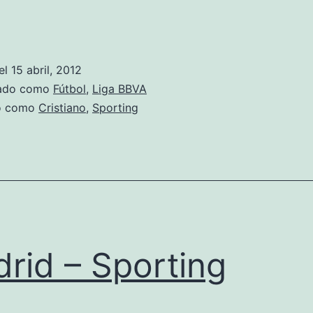
Sudando
antes
del
el
15 abril, 2012
clásico
zado como
Fútbol
,
Liga BBVA
do como
Cristiano
,
Sporting
rid – Sporting