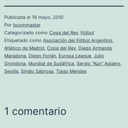
Publicada el
19 mayo, 2010
Por
boommaster
Categorizado como
Copa del Rey
,
Fútbol
Etiquetado como
Asociación del Fútbol Argentino
,
Atlético de Madrid
,
Copa del Rey
,
Diego Armando
Maradona
,
Diego Forlán
,
Europa League
,
Julio
Grondona
,
Mundial de Sudáfrica
,
Sergio "Kun" Agüero
,
Sevilla
,
Simão Sabrosa
,
Tiago Mendes
1 comentario