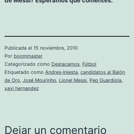
de Messi? Esperamos que comentes.
Publicada el
15 noviembre, 2010
Por
boommaster
Categorizado como
Destacamos
,
Fútbol
Etiquetado como
Andres-Iniesta
,
candidatos al Balón
de Oro
,
José Mourinho
,
Lionel Messi
,
Pep Guardiola
,
xavi hernandez
Dejar un comentario