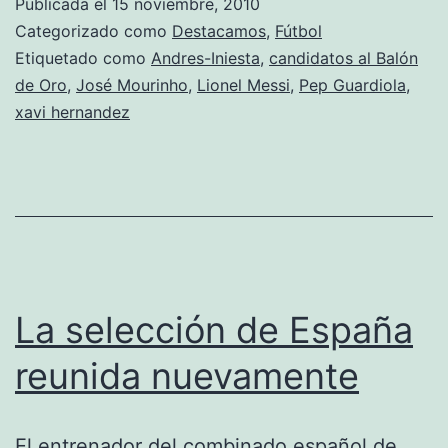
Publicada el
15 noviembre, 2010
Bal
Categorizado como
Destacamos
,
Fútbol
de
Etiquetado como
Andres-Iniesta
,
candidatos al Balón
de Oro
,
José Mourinho
,
Lionel Messi
,
Pep Guardiola
,
Oro
xavi hernandez
a
Xav
o
a
Inie
La selección de España
reunida nuevamente
El entrenador del combinado español de