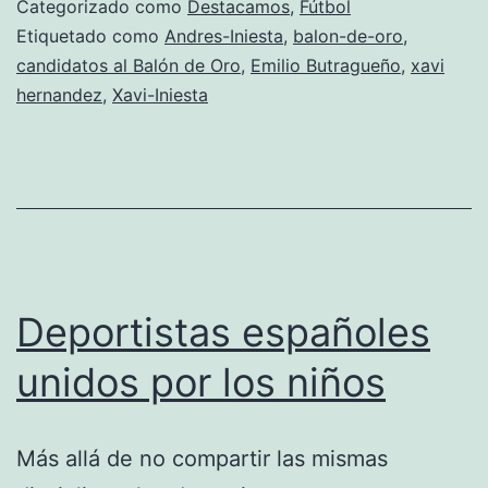
Categorizado como
Destacamos
,
Fútbol
Ba
Etiquetado como
Andres-Iniesta
,
balon-de-oro
,
candidatos al Balón de Oro
,
Emilio Butragueño
,
xavi
de
hernandez
,
Xavi-Iniesta
Or
Deportistas españoles
unidos por los niños
Más allá de no compartir las mismas