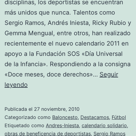
disciplinas, los deportistas se encuentran
más unidos que nunca. Talentos como
Sergio Ramos, Andrés Iniesta, Ricky Rubio y
Gemma Mengual, entre otros, han realizado
recientemente el nuevo calendario 2011 en
apoyo a la Fundación SOS «Día Universal
de la Infancia». Respondiendo a la consigna
«Doce meses, doce derechos»…
Seguir
Deportistas
leyendo
españoles
unidos
Publicada el
27 noviembre, 2010
por
Categorizado como
Baloncesto
,
Destacamos
,
Fútbol
los
Etiquetado como
Andres-Iniesta
,
calendario solidario
,
obras de beneficencia de deportistas
,
Sergio Ramos
niños