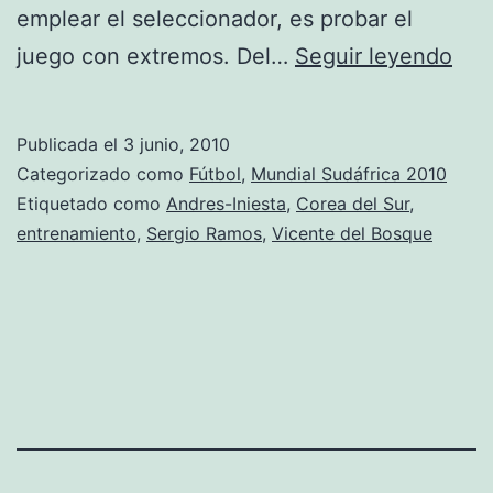
emplear el seleccionador, es probar el
Inie
juego con extremos. Del…
Seguir leyendo
y
Ser
Publicada el
3 junio, 2010
Ram
Categorizado como
Fútbol
,
Mundial Sudáfrica 2010
los
Etiquetado como
Andres-Iniesta
,
Corea del Sur
,
entrenamiento
,
Sergio Ramos
,
Vicente del Bosque
úni
en
repe
titu