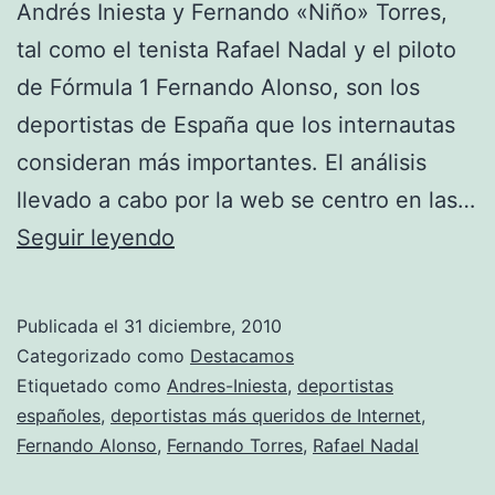
Andrés Iniesta y Fernando «Niño» Torres,
tal como el tenista Rafael Nadal y el piloto
de Fórmula 1 Fernando Alonso, son los
deportistas de España que los internautas
consideran más importantes. El análisis
llevado a cabo por la web se centro en las…
Iniesta,
Seguir leyendo
Torres,
Nadal
Publicada el
31 diciembre, 2010
y
Categorizado como
Destacamos
Alonso,los
Etiquetado como
Andres-Iniesta
,
deportistas
españoles
,
deportistas más queridos de Internet
,
deportistas
Fernando Alonso
,
Fernando Torres
,
Rafael Nadal
más