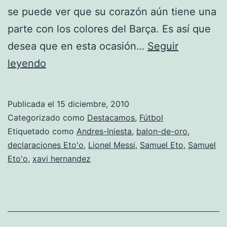
se puede ver que su corazón aún tiene una
parte con los colores del Barça. Es así que
desea que en esta ocasión…
Seguir
Samuel
leyendo
Eto’o
daría
Publicada el
15 diciembre, 2010
el
Categorizado como
Destacamos
,
Fútbol
Balón
Etiquetado como
Andres-Iniesta
,
balon-de-oro
,
declaraciones Eto'o
,
Lionel Messi
,
Samuel Eto
,
Samuel
de
Eto'o
,
xavi hernandez
Oro
a
los
tres