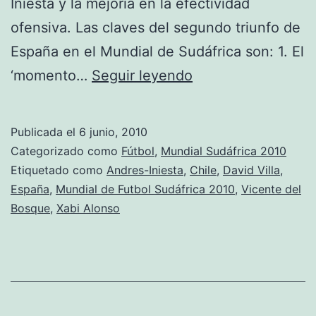
Iniesta y la mejoría en la efectividad
ofensiva. Las claves del segundo triunfo de
España en el Mundial de Sudáfrica son: 1. El
Las
‘momento…
Seguir leyendo
claves
del
Publicada el
6 junio, 2010
triunfo
Categorizado como
Fútbol
,
Mundial Sudáfrica 2010
de
Etiquetado como
Andres-Iniesta
,
Chile
,
David Villa
,
España
,
Mundial de Futbol Sudáfrica 2010
,
Vicente del
España
Bosque
,
Xabi Alonso
ante
Chile