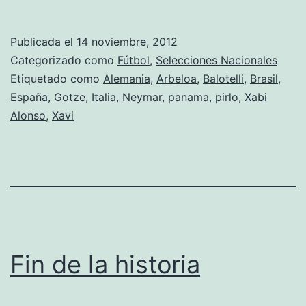
internaci
Publicada el
14 noviembre, 2012
Categorizado como
Fútbol
,
Selecciones Nacionales
Etiquetado como
Alemania
,
Arbeloa
,
Balotelli
,
Brasil
,
España
,
Gotze
,
Italia
,
Neymar
,
panama
,
pirlo
,
Xabi
Alonso
,
Xavi
Fin de la historia