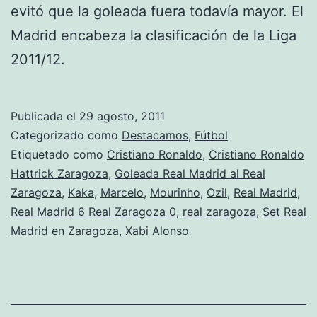
evitó que la goleada fuera todavía mayor. El
Madrid encabeza la clasificación de la Liga
2011/12.
Publicada el
29 agosto, 2011
Categorizado como
Destacamos
,
Fútbol
Etiquetado como
Cristiano Ronaldo
,
Cristiano Ronaldo
Hattrick Zaragoza
,
Goleada Real Madrid al Real
Zaragoza
,
Kaka
,
Marcelo
,
Mourinho
,
Ozil
,
Real Madrid
,
Real Madrid 6 Real Zaragoza 0
,
real zaragoza
,
Set Real
Madrid en Zaragoza
,
Xabi Alonso