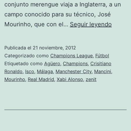
conjunto merengue viaja a Inglaterra, a un
campo conocido para su técnico, José
Turno
Mourinho, que con el…
Seguir leyendo
de
Real
Publicada el
21 noviembre, 2012
Madrid
Categorizado como
Champions League
,
Fútbol
y
Etiquetado como
Agüero
,
Champions
,
Crisitiano
Ronaldo
,
Isco
,
Málaga
,
Manchester City
,
Mancini
,
Málag
Mourinho
,
Real Madrid
,
Xabi Alonso
,
zenit