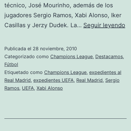
técnico, José Mourinho, además de los
jugadores Sergio Ramos, Xabi Alonso, Iker
L
Casillas y Jerzy Dudek. La…
Seguir leyendo
U
ab
Publicada el
28 noviembre, 2010
e
Categorizado como
Champions League
,
Destacamos
,
al
Fútbol
Etiquetado como
Champions League
,
expedientes al
Re
Real Madrid
,
expedientes UEFA
,
Real Madrid
,
Sergio
M
Ramos
,
UEFA
,
Xabi Alonso