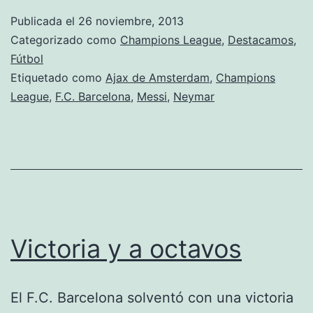
busca
Publicada el
26 noviembre, 2013
pasar
Categorizado como
Champions League
,
Destacamos
,
como
Fútbol
Etiquetado como
Ajax de Amsterdam
,
Champions
primero
League
,
F.C. Barcelona
,
Messi
,
Neymar
Victoria y a octavos
El F.C. Barcelona solventó con una victoria