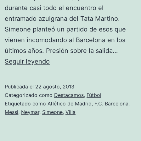
durante casi todo el encuentro el
entramado azulgrana del Tata Martino.
Simeone planteó un partido de esos que
vienen incomodando al Barcelona en los
últimos años. Presión sobre la salida…
Supercopa
Seguir leyendo
de
España:
Publicada el
22 agosto, 2013
Villa
Categorizado como
Destacamos
,
Fútbol
y
Etiquetado como
Atlético de Madrid
,
F.C. Barcelona
,
Messi
,
Neymar
,
Simeone
,
Villa
Neymar
deciden