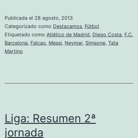
de
España:
Publicada el
28 agosto, 2013
Vuelta
Categorizado como
Destacamos
,
Fútbol
Etiquetado como
Atlético de Madrid
,
Diego Costa
,
F.C.
Barcelona
,
Falcao
,
Messi
,
Neymar
,
Simeone
,
Tata
Martino
Liga: Resumen 2ª
jornada