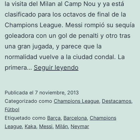
la visita del Milan al Camp Nou y ya está
clasificado para los octavos de final de la
Champions League. Messi rompió su sequía
goleadora con un gol de penalti y otro tras
una gran jugada, y parece que la
normalidad vuelve a la ciudad condal. La
Victoria
primera…
Seguir leyendo
y
a
Publicada el
7 noviembre, 2013
octavos
Categorizado como
Champions League
,
Destacamos
,
Fútbol
Etiquetado como
Barça
,
Barcelona
,
Champions
League
,
Kaka
,
Messi
,
Milán
,
Neymar