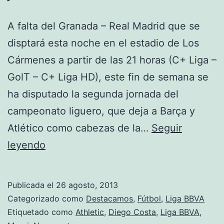
A falta del Granada – Real Madrid que se
disptará esta noche en el estadio de Los
Cármenes a partir de las 21 horas (C+ Liga –
GolT – C+ Liga HD), este fin de semana se
ha disputado la segunda jornada del
campeonato liguero, que deja a Barça y
Atlético como cabezas de la…
Seguir
Liga:
leyendo
Resumen
2ª
Publicada el
26 agosto, 2013
jornada
Categorizado como
Destacamos
,
Fútbol
,
Liga BBVA
Etiquetado como
Athletic
,
Diego Costa
,
Liga BBVA
,