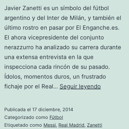
Javier Zanetti es un símbolo del fútbol
argentino y del Inter de Milán, y también el
último rostro en pasar por El Enganche.es.
El ahora vicepresidente del conjunto
nerazzurro ha analizado su carrera durante
una extensa entrevista en la que
inspecciona cada rincón de su pasado.
Ídolos, momentos duros, un frustrado
Zanetti
fichaje por el Real…
Seguir leyendo
pudo
fichar
Publicada el
17 diciembre, 2014
por
Categorizado como
Fútbol
el
Etiquetado como
Messi
,
Real Madrid
,
Zanetti