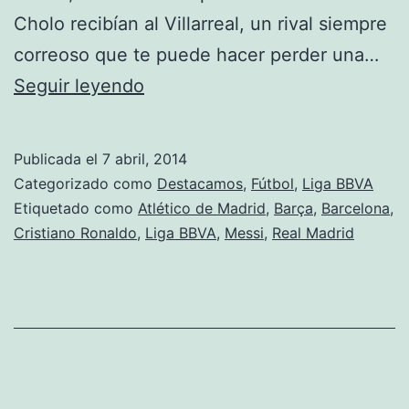
Cholo recibían al Villarreal, un rival siempre
correoso que te puede hacer perder una…
Líder
Seguir leyendo
con
polémica
Publicada el
7 abril, 2014
Categorizado como
Destacamos
,
Fútbol
,
Liga BBVA
Etiquetado como
Atlético de Madrid
,
Barça
,
Barcelona
,
Cristiano Ronaldo
,
Liga BBVA
,
Messi
,
Real Madrid