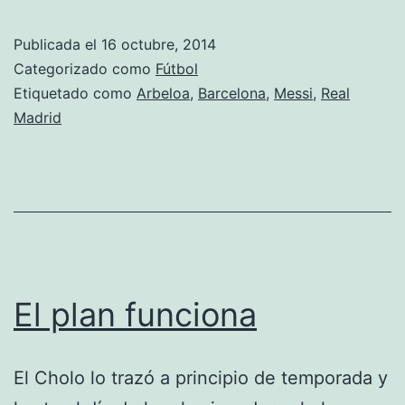
años
de
Publicada el
16 octubre, 2014
Messi,
Categorizado como
Fútbol
diez
Etiquetado como
Arbeloa
,
Barcelona
,
Messi
,
Real
Madrid
años
de
Arbeloa
El plan funciona
El Cholo lo trazó a principio de temporada y