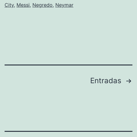
City
,
Messi
,
Negredo
,
Neymar
Paginación
Entradas
de
entradas