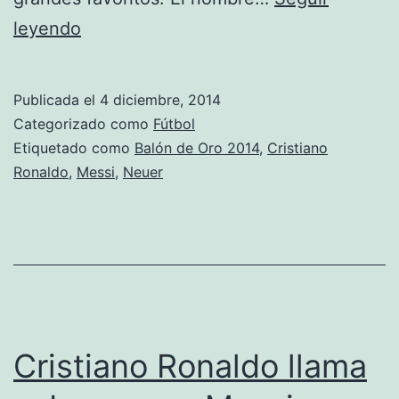
Los
leyendo
nominados
al
Publicada el
4 diciembre, 2014
FIFA
Categorizado como
Fútbol
Ballon
Etiquetado como
Balón de Oro 2014
,
Cristiano
Ronaldo
,
Messi
,
Neuer
d’Or
2014
Cristiano Ronaldo llama