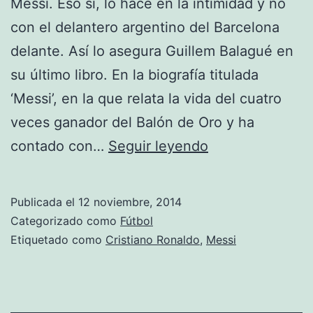
Messi. Eso sí, lo hace en la intimidad y no
con el delantero argentino del Barcelona
delante. Así lo asegura Guillem Balagué en
su último libro. En la biografía titulada
‘Messi’, en la que relata la vida del cuatro
veces ganador del Balón de Oro y ha
Cristiano
contado con…
Seguir leyendo
Ronaldo
llama
Publicada el
12 noviembre, 2014
cabronazo
Categorizado como
Fútbol
a
Etiquetado como
Cristiano Ronaldo
,
Messi
Messi