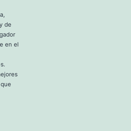
a,
y de
ugador
e en el
s.
mejores
 que