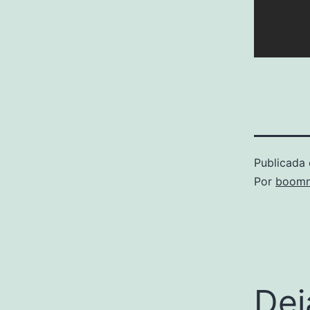
Publicada 
Por
boomm
Dej