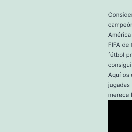
Consider
campeón
América 
FIFA de 
fútbol p
consigui
Aquí os 
jugadas 
merece l