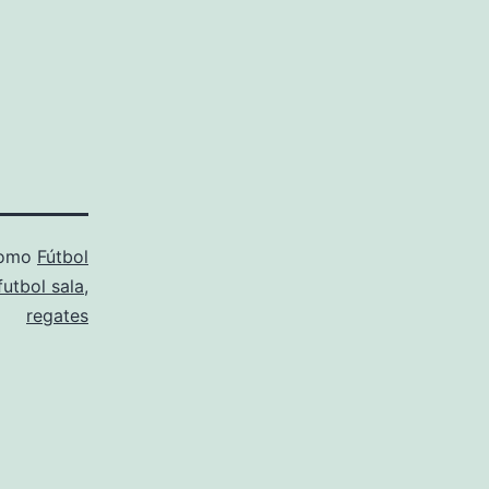
como
Fútbol
futbol sala
,
regates