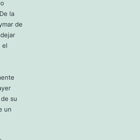
no
De la
eymar de
dejar
 el
mente
ayer
 de su
e un