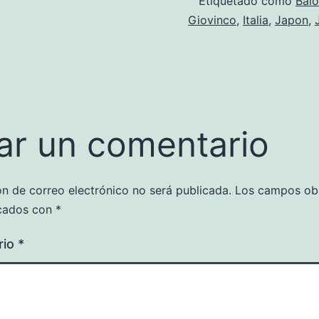
Etiquetado como
Balo
Giovinco
,
Italia
,
Japon
,
ar un comentario
ón de correo electrónico no será publicada.
Los campos obl
cados con
*
rio
*