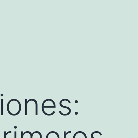
iones:
 primeros