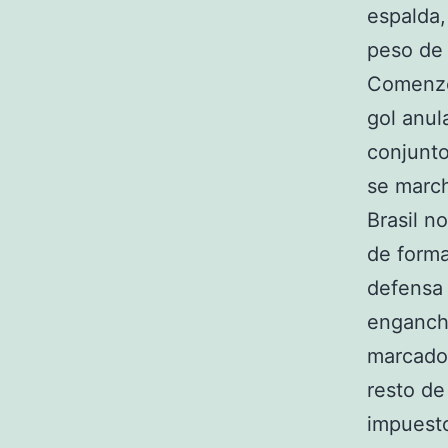
espalda,
peso de 
Comenzó
gol anul
conjunto
se marc
Brasil n
de forma
defensa 
engancha
marcador
resto de
impuesto