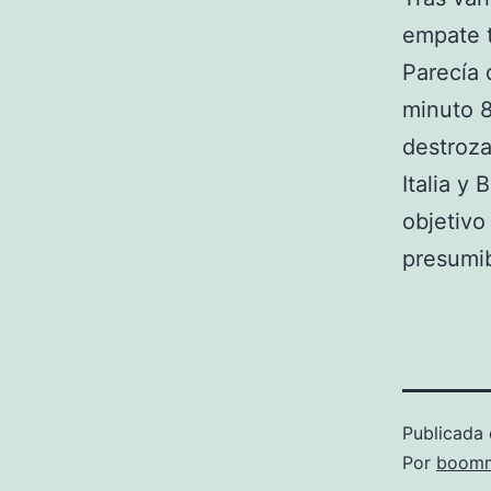
empate t
Parecía 
minuto 8
destroza
Italia y
objetivo
presumib
Publicada 
Por
boomm