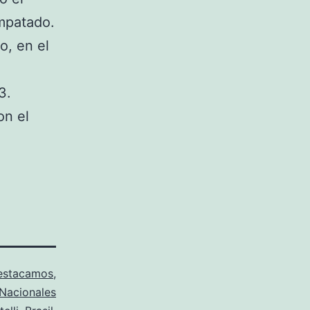
mpatado.
o, en el
,
3.
on el
estacamos
,
 Nacionales