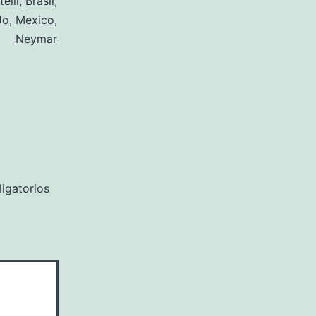
telli
,
Brasil
,
Jo
,
Mexico
,
Neymar
igatorios