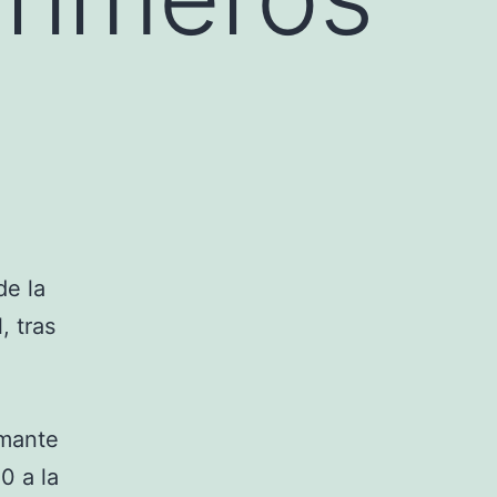
de la
, tras
amante
0 a la