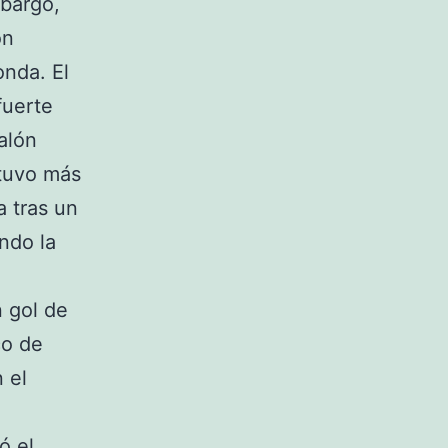
mbargo,
on
onda. El
fuerte
alón
 tuvo más
a tras un
ndo la
n gol de
co de
n el
ó el