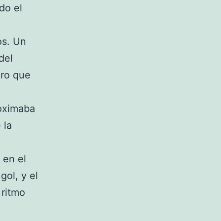
do el
.
os. Un
del
iro que
roximaba
 la
 en el
gol, y el
 ritmo