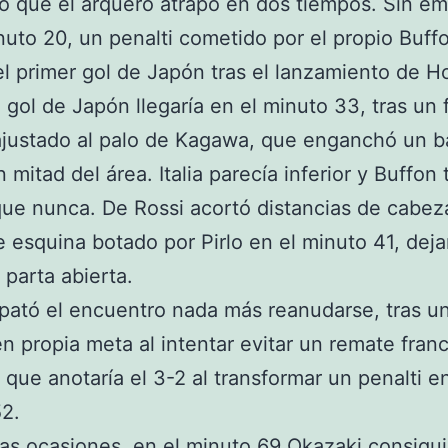
 que el arquero atrapó en dos tiempos. Sin e
nuto 20, un penalti cometido por el propio Buff
l primer gol de Japón tras el lanzamiento de H
gol de Japón llegaría en el minuto 33, tras un 
justado al palo de Kagawa, que enganchó un b
n mitad del área. Italia parecía inferior y Buffon
que nunca. De Rossi acortó distancias de cabez
 esquina botado por Pirlo en el minuto 41, deja
parta abierta.
mpató el encuentro nada más reanudarse, tras u
n propia meta al intentar evitar un remate fran
, que anotaría el 3-2 al transformar un penalti e
2.
ias ocasiones, en el minuto 69 Okazaki consigui