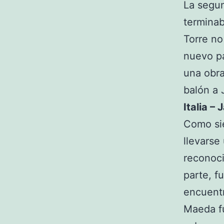
La segun
terminab
Torre no
nuevo pa
una obra
balón a 
Italia –
Como sie
llevarse
reconoci
parte, f
encuentr
Maeda fu