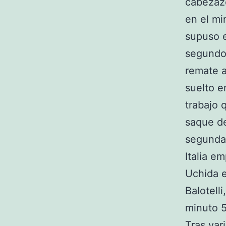
cabezazo
en el mi
supuso e
segundo 
remate a
suelto e
trabajo 
saque de
segunda 
Italia e
Uchida e
Balotelli
minuto 5
Tras var