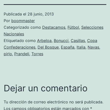
Publicada el
28 junio, 2013
Por
boommaster
Categorizado como
Destacamos
,
Fútbol
,
Selecciones
Nacionales
Etiquetado como
Arbeloa
,
Bonucci
,
Casillas
,
Copa
Confederaciones
,
Del Bosque
,
España
,
Italia
,
Navas
,
pirlo
,
Prandeli
,
Torres
Dejar un comentario
Tu dirección de correo electrónico no será publicada.
Los campos obligatorios están marcados con
*