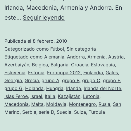
Irlanda, Macedonia, Armenia y Andorra. En
Conformación
este…
Seguir leyendo
de
los
Publicada el
8 febrero, 2010
grupos
Categorizado como
Fútbol
,
Sin categoría
de
Etiquetado como
Alemania
,
Andorra
,
Armenia
,
Austria
,
Azerbaiyán
,
Belgica
,
Bulgaria
,
Croacia
,
Eslovaquia
,
cara
Eslovenia
,
Estonia
,
Eurocopa 2012
,
Finlandia
,
Gales
,
a
Georgia
,
Grecia
,
grupo A
,
grupo B
,
grupo C
,
grupo F
,
la
grupo G
,
Holanda
,
Hungria
,
Irlanda
,
Irlanda del Norte
,
Islas Feroe
,
Israel
,
Italia
,
Kazajistán
Eurocopa
,
Letonia
,
Macedonia
,
Malta
,
Moldavia
,
Montenegro
,
Rusia
,
San
2012.
Marino
,
Serbia
,
serie D
,
Suecia
,
Suiza
,
Turquia