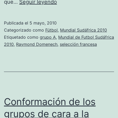
Domenech
que…
Seguir leyendo
quiere
un
Publicada el
5 mayo, 2010
banco
Categorizado como
Fútbol
,
Mundial Sudáfrica 2010
tranquilo
Etiquetado como
grupo A
,
Mundial de Futbol Sudáfrica
2010
,
Raymond Domenech
,
selección francesa
Conformación de los
grupos de cara a la