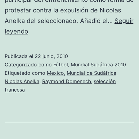
protestar contra la expulsión de Nicolas
Anelka del seleccionado. Añadió el…
Seguir
Raymond
leyendo
Domenech
decepcionado
Publicada el
22 junio, 2010
con
Categorizado como
Fútbol
,
Mundial Sudáfrica 2010
sus
Etiquetado como
Mexico
,
Mundial de Sudáfrica
,
Nicolas Anelka
,
Raymond Domenech
,
selección
jugadores
francesa