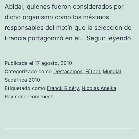
Abidal, quienes fueron considerados por
dicho organismo como los máximos
responsables del motín que la selección de
An
Francia portagonizó en el…
Seguir leyendo
y
Ri
Publicada el
17 agosto, 2010
se
Categorizado como
Destacamos
,
Fútbol
,
Mundial
po
Sudáfrica 2010
Etiquetado como
Franck Ribéry
,
Nicolas Anelka
,
en
Raymond Domenech
pi
fi
an
su