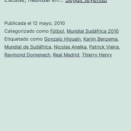
Benzem
no
Publicada el
12 mayo, 2010
irá
Categorizado como
Fútbol
,
Mundial Sudáfrica 2010
al
Etiquetado como
Gonzalo Higuaín
,
Karim Benzema
,
Mundial de Sudáfrica
,
Nicolas Anelka
,
Patrick Vieira
,
Mundial
Raymond Domenech
,
Real Madrid
,
Thierry Henry