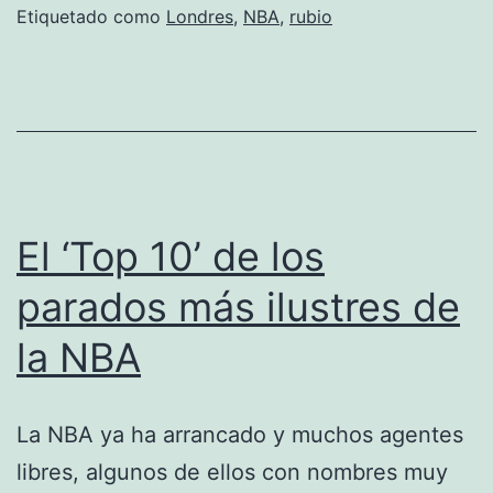
para
Etiquetado como
Londres
,
NBA
,
rubio
Londres
2012
El ‘Top 10’ de los
parados más ilustres de
la NBA
La NBA ya ha arrancado y muchos agentes
libres, algunos de ellos con nombres muy