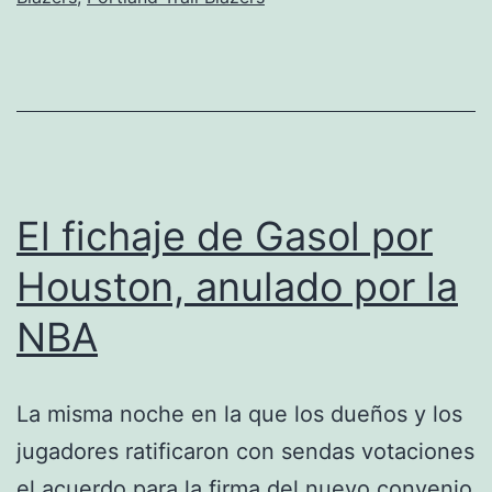
con
tan
sólo
27
años
El fichaje de Gasol por
Houston, anulado por la
NBA
La misma noche en la que los dueños y los
jugadores ratificaron con sendas votaciones
el acuerdo para la firma del nuevo convenio