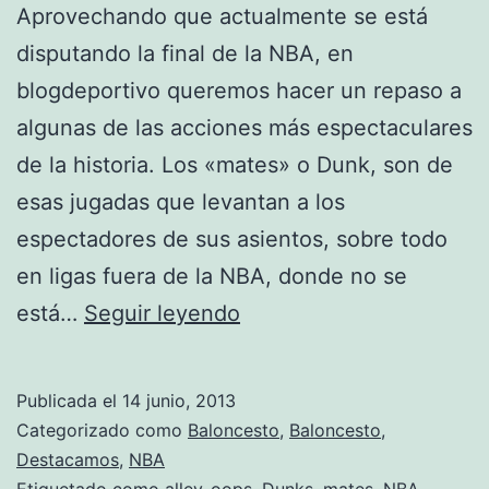
Aprovechando que actualmente se está
disputando la final de la NBA, en
blogdeportivo queremos hacer un repaso a
algunas de las acciones más espectaculares
de la historia. Los «mates» o Dunk, son de
esas jugadas que levantan a los
espectadores de sus asientos, sobre todo
en ligas fuera de la NBA, donde no se
Espectáculo
está…
Seguir leyendo
en
la
Publicada el
14 junio, 2013
NBA
Categorizado como
Baloncesto
,
Baloncesto
,
Destacamos
,
NBA
Etiquetado como
alley-oops
,
Dunks
,
mates
,
NBA