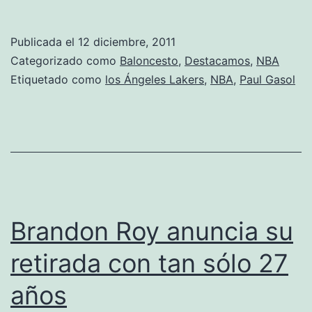
Gasol:
«La
Publicada el
12 diciembre, 2011
NBA
Categorizado como
Baloncesto
,
Destacamos
,
NBA
es
Etiquetado como
los Ángeles Lakers
,
NBA
,
Paul Gasol
cada
vez
más
negocio
y
menos
Brandon Roy anuncia su
deporte»
retirada con tan sólo 27
años