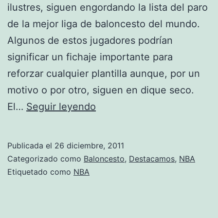
ilustres, siguen engordando la lista del paro
de la mejor liga de baloncesto del mundo.
Algunos de estos jugadores podrían
significar un fichaje importante para
reforzar cualquier plantilla aunque, por un
motivo o por otro, siguen en dique seco.
El
El…
Seguir leyendo
‘Top
10’
Publicada el
26 diciembre, 2011
de
Categorizado como
Baloncesto
,
Destacamos
,
NBA
los
Etiquetado como
NBA
parados
más