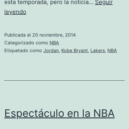
esta temporada, pero la noticia…
Seguir
Los
leyendo
máximos
anotadores
Publicada el
20 noviembre, 2014
de
Categorizado como
NBA
la
Etiquetado como
Jordan
,
Kobe Bryant
,
Lakers
,
NBA
historia
de
la
NBA
Espectáculo en la NBA