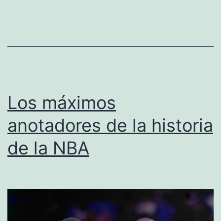
de
la
histor
Los máximos
anotadores de la historia
de la NBA