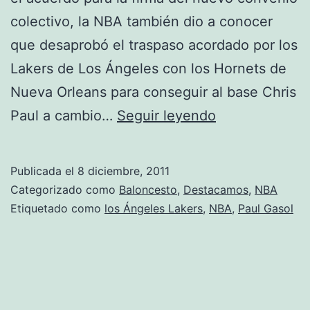
colectivo, la NBA también dio a conocer
que desaprobó el traspaso acordado por los
Lakers de Los Ángeles con los Hornets de
Nueva Orleans para conseguir al base Chris
El
Paul a cambio…
Seguir leyendo
fichaje
de
Publicada el
8 diciembre, 2011
Gasol
Categorizado como
Baloncesto
,
Destacamos
,
NBA
por
Etiquetado como
los Ángeles Lakers
,
NBA
,
Paul Gasol
Houston,
anulado
por
la