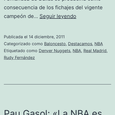
consecuencia de los fichajes del vigente
Rudy
campeón de…
Seguir leyendo
Fernández
ficha
Publicada el
14 diciembre, 2011
por
Categorizado como
Baloncesto
,
Destacamos
,
NBA
los
Etiquetado como
Denver Nuggets
,
NBA
,
Real Madrid
,
Rudy Fernández
Denver
Nuggets
Pau Gasol: «La NBA es