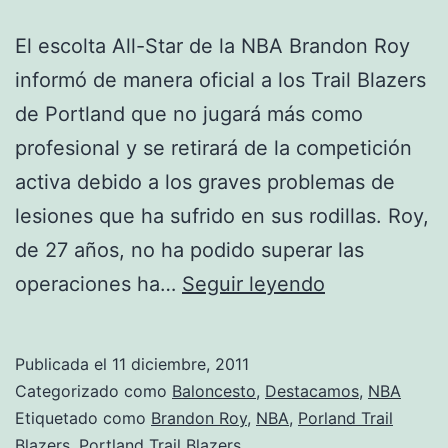
El escolta All-Star de la NBA Brandon Roy
informó de manera oficial a los Trail Blazers
de Portland que no jugará más como
profesional y se retirará de la competición
activa debido a los graves problemas de
lesiones que ha sufrido en sus rodillas. Roy,
de 27 años, no ha podido superar las
Brandon
operaciones ha…
Seguir leyendo
Roy
anuncia
Publicada el
11 diciembre, 2011
su
Categorizado como
Baloncesto
,
Destacamos
,
NBA
retirada
Etiquetado como
Brandon Roy
,
NBA
,
Porland Trail
Blazers
,
Portland Trail Blazers