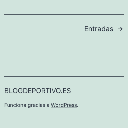
NBA
Paginación
Entradas
de
entradas
BLOGDEPORTIVO.ES
Funciona gracias a
WordPress
.