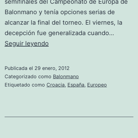
semifinales del Campeonato de Europa de
Balonmano y tenía opciones serias de
alcanzar la final del torneo. El viernes, la
decepción fue generalizada cuando…
España
Seguir leyendo
se
queda
Publicada el
29 enero, 2012
sin
Categorizado como
Balonmano
medalla
Etiquetado como
Croacia
,
España
,
Europeo