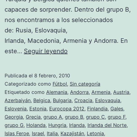
capaces de sorprender. Dentro del grupo B,
nos encontramos a los seleccionados
de: Rusia, Eslovaquia,
Irlanda, Macedonia, Armenia y Andorra. En
Conformación
este…
Seguir leyendo
de
los
Publicada el
8 febrero, 2010
grupos
Categorizado como
Fútbol
,
Sin categoría
de
Etiquetado como
Alemania
,
Andorra
,
Armenia
,
Austria
,
Azerbaiyán
,
Belgica
,
Bulgaria
,
Croacia
,
Eslovaquia
,
cara
Eslovenia
,
Estonia
,
Eurocopa 2012
,
Finlandia
,
Gales
,
a
Georgia
,
Grecia
,
grupo A
,
grupo B
,
grupo C
,
grupo F
,
la
grupo G
,
Holanda
,
Hungria
,
Irlanda
,
Irlanda del Norte
,
Islas Feroe
,
Israel
,
Italia
,
Kazajistán
Eurocopa
,
Letonia
,