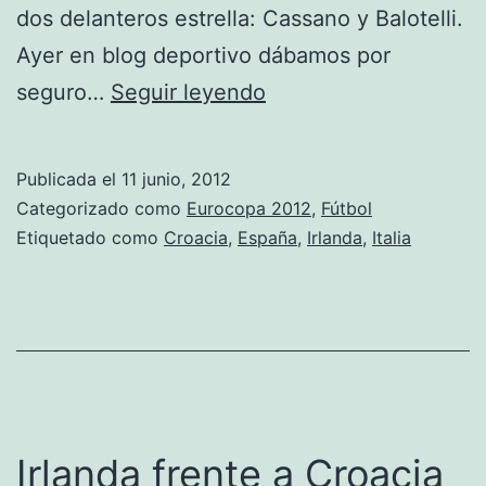
dos delanteros estrella: Cassano y Balotelli.
Ayer en blog deportivo dábamos por
Resumen
seguro…
Seguir leyendo
partidos
grupo
Publicada el
11 junio, 2012
C
Categorizado como
Eurocopa 2012
,
Fútbol
Etiquetado como
Croacia
,
España
,
Irlanda
,
Italia
Irlanda frente a Croacia