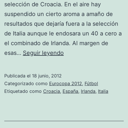
selección de Croacia. En el aire hay
suspendido un cierto aroma a amaño de
resultados que dejaría fuera a la selección
de Italia aunque le endosara un 40 a cero a
el combinado de Irlanda. Al margen de
España
esas…
Seguir leyendo
se
la
Publicada el
18 junio, 2012
juega
Categorizado como
Eurocopa 2012
,
Fútbol
Etiquetado como
Croacia
,
España
,
Irlanda
,
Italia