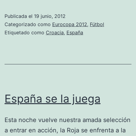
sufre
de
Publicada el
19 junio, 2012
lo
Categorizado como
Eurocopa 2012
,
Fútbol
lindo
Etiquetado como
Croacia
,
España
para
pasar
a
cuartos
España se la juega
Esta noche vuelve nuestra amada selección
a entrar en acción, la Roja se enfrenta a la