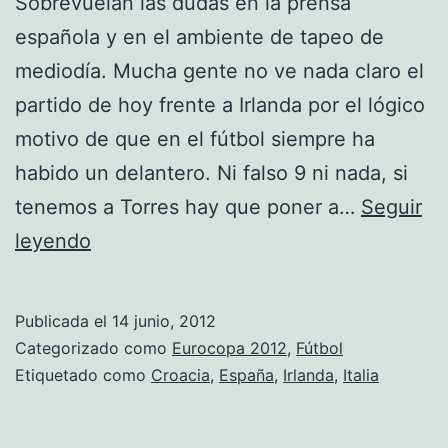
Sobrevuelan las dudas en la prensa
española y en el ambiente de tapeo de
mediodía. Mucha gente no ve nada claro el
partido de hoy frente a Irlanda por el lógico
motivo de que en el fútbol siempre ha
habido un delantero. Ni falso 9 ni nada, si
tenemos a Torres hay que poner a…
Seguir
España
leyendo
contra
Irlanda,
Publicada el
14 junio, 2012
Croacia
Categorizado como
Eurocopa 2012
,
Fútbol
contra
Etiquetado como
Croacia
,
España
,
Irlanda
,
Italia
Italia