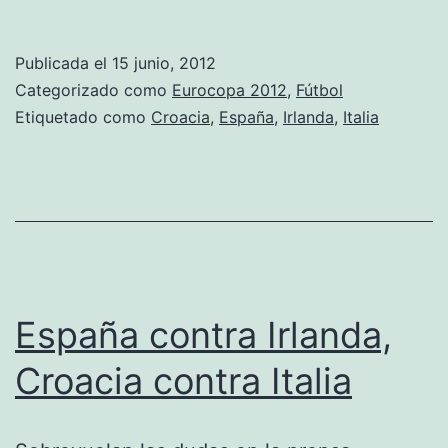
saca
la
Publicada el
15 junio, 2012
magia
Categorizado como
Eurocopa 2012
,
Fútbol
Etiquetado como
Croacia
,
España
,
Irlanda
,
Italia
España contra Irlanda,
Croacia contra Italia