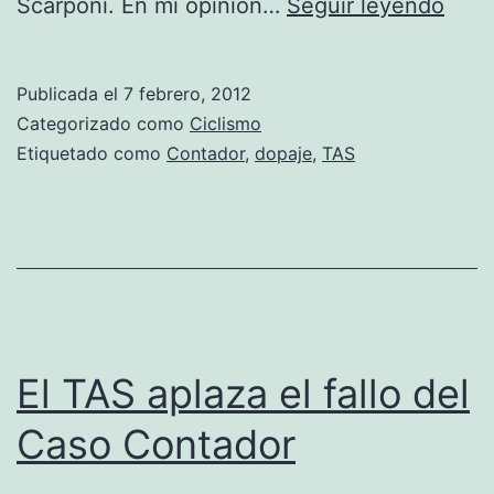
Cont
Scarponi. En mi opinión…
Seguir leyendo
sanc
dos
Publicada el
7 febrero, 2012
años
Categorizado como
Ciclismo
Etiquetado como
Contador
,
dopaje
,
TAS
El TAS aplaza el fallo del
Caso Contador