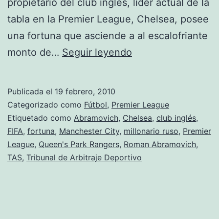
propietario del club inglés, líder actual de la
tabla en la Premier League, Chelsea, posee
una fortuna que asciende a al escalofriante
Abramovich
monto de…
Seguir leyendo
aumenta
su
Publicada el
19 febrero, 2010
fortuna
Categorizado como
Fútbol
,
Premier League
en
Etiquetado como
Abramovich
,
Chelsea
,
club inglés
,
FIFA
,
fortuna
,
Manchester City
,
millonario ruso
,
Premier
plena
League
,
Queen's Park Rangers
,
Roman Abramovich
,
crisis.
TAS
,
Tribunal de Arbitraje Deportivo