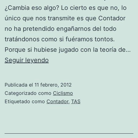
¿Cambia eso algo? Lo cierto es que no, lo
único que nos transmite es que Contador
no ha pretendido engañarnos del todo
tratándonos como si fuéramos tontos.
Porque si hubiese jugado con la teoría de…
El
Seguir leyendo
TAS
cometió
Publicada el
11 febrero, 2012
un
Categorizado como
Ciclismo
error
Etiquetado como
Contador
,
TAS
en
la
sentencia