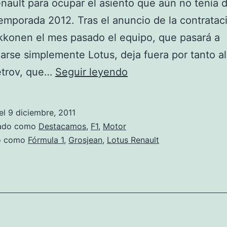
nault para ocupar el asiento que aún no tenía
temporada 2012. Tras el anuncio de la contratac
kkonen el mes pasado el equipo, que pasará a
rse simplemente Lotus, deja fuera por tanto al
Grosjean
etrov, que…
Seguir leyendo
será
el
el
9 diciembre, 2011
compañero
zado como
Destacamos
,
F1
,
Motor
de
do como
Fórmula 1
,
Grosjean
,
Lotus Renault
Raikkonen
en
Lotus