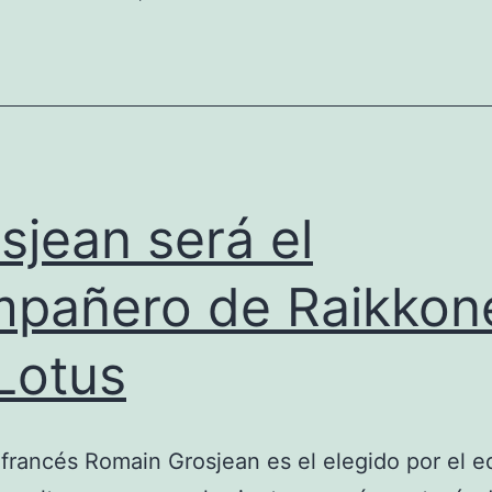
ser
operado
de
la
pierna
derecha
sjean será el
pañero de Raikkon
Lotus
o francés Romain Grosjean es el elegido por el e