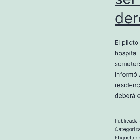
der
El pilot
hospital
someter
informó 
residen
deberá 
Publicada 
Categori
Etiqueta