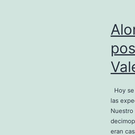
Alo
pos
Val
Hoy se d
las expe
Nuestro 
decimopr
eran cas