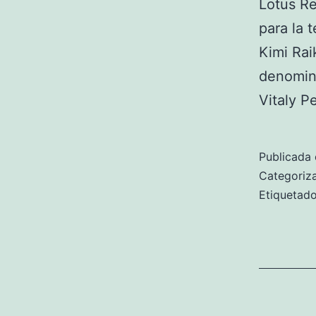
Lotus Re
para la 
Kimi Rai
denomina
Vitaly P
Publicada 
Categori
Etiqueta