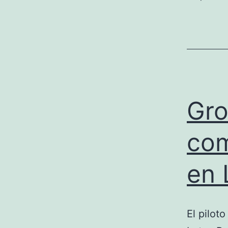
Gro
com
en 
El pilot