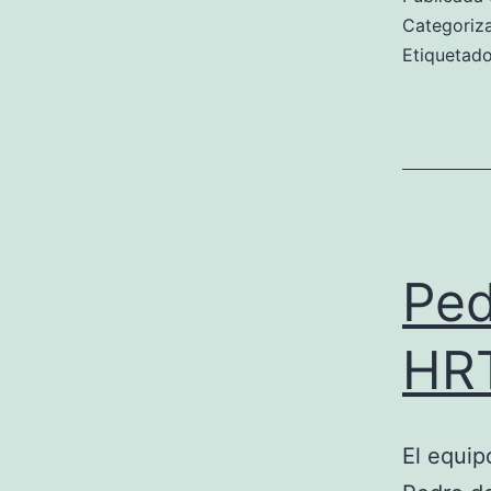
Categori
Etiqueta
Ped
HR
El equi