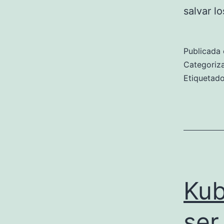
salvar l
Publicada 
Categori
Etiqueta
Kub
ser