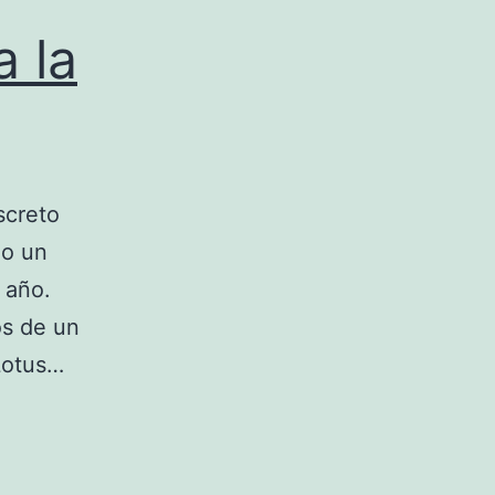
a la
screto
do un
 año.
s de un
 Lotus…