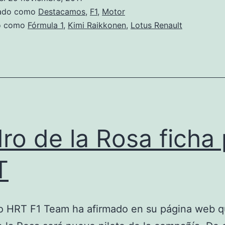
a
zado como
Destacamos
,
F1
,
Motor
la
do como
Fórmula 1
,
Kimi Raikkonen
,
Lotus Renault
Fórmula
1
ro de la Rosa ficha 
T
po HRT F1 Team ha afirmado en su página web 