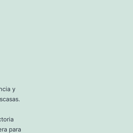
ncia y
escasas.
toria
era para