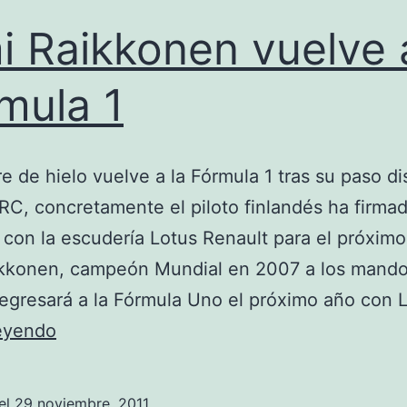
i Raikkonen vuelve 
mula 1
e de hielo vuelve a la Fórmula 1 tras su paso di
RC, concretamente el piloto finlandés ha firma
 con la escudería Lotus Renault para el próximo
ikkonen, campeón Mundial en 2007 a los mando
 regresará a la Fórmula Uno el próximo año con
Kimi
leyendo
Raikkonen
vuelve
el
29 noviembre, 2011