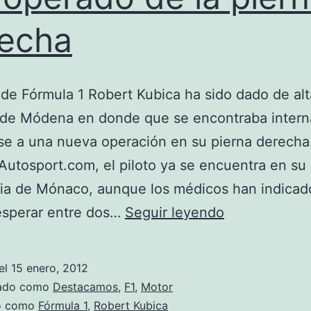
echa
o de Fórmula 1 Robert Kubica ha sido dado de alt
 de Módena en donde que se encontraba intern
se a una nueva operación en su pierna derecha
Autosport.com, el piloto ya se encuentra en su
cia de Mónaco, aunque los médicos han indicad
Kubica
esperar entre dos…
Seguir leyendo
recibe
el
el
15 enero, 2012
alta
zado como
Destacamos
,
F1
,
Motor
tras
do como
Fórmula 1
,
Robert Kubica