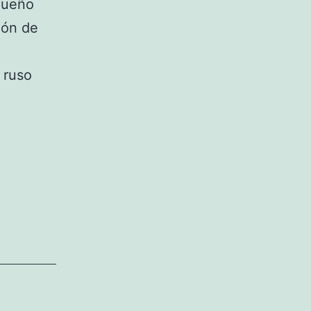
 dueño
ión de
 ruso