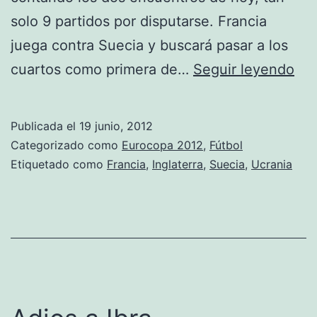
solo 9 partidos por disputarse. Francia
juega contra Suecia y buscará pasar a los
Ho
cuartos como primera de…
Seguir leyendo
se
ter
Publicada el
19 junio, 2012
la
Categorizado como
Eurocopa 2012
,
Fútbol
fas
Etiquetado como
Francia
,
Inglaterra
,
Suecia
,
Ucrania
de
gru