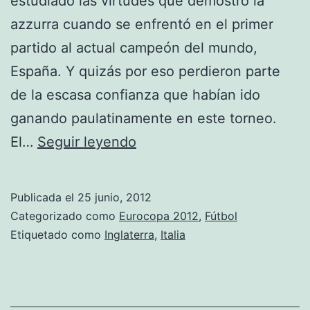
estudiado las virtudes que demostró la
azzurra cuando se enfrentó en el primer
partido al actual campeón del mundo,
España. Y quizás por eso perdieron parte
de la escasa confianza que habían ido
ganando paulatinamente en este torneo.
Italia
El…
Seguir leyendo
pasa
a
Publicada el
25 junio, 2012
semis
Categorizado como
Eurocopa 2012
,
Fútbol
en
Etiquetado como
Inglaterra
,
Italia
los
penaltis