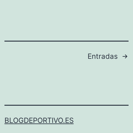
liderato?
Paginación
Entradas
de
entradas
BLOGDEPORTIVO.ES