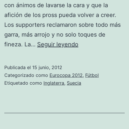
con ánimos de lavarse la cara y que la
afición de los pross pueda volver a creer.
Los supporters reclamaron sobre todo más
garra, más arrojo y no solo toques de
A
fineza. La…
Seguir leyendo
Suecia
solo
Publicada el
15 junio, 2012
le
Categorizado como
Eurocopa 2012
,
Fútbol
vale
Etiquetado como
Inglaterra
,
Suecia
la
victoria