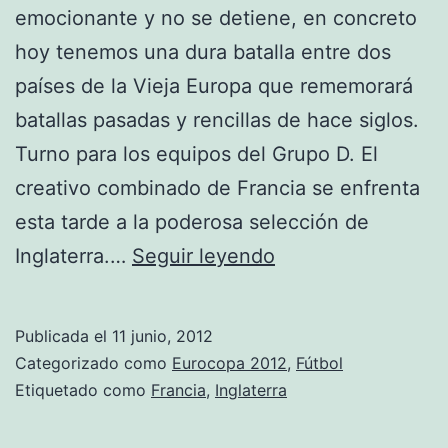
emocionante y no se detiene, en concreto
hoy tenemos una dura batalla entre dos
países de la Vieja Europa que rememorará
batallas pasadas y rencillas de hace siglos.
Turno para los equipos del Grupo D. El
creativo combinado de Francia se enfrenta
esta tarde a la poderosa selección de
Francia
Inglaterra.…
Seguir leyendo
e
Inglaterra,
Publicada el
11 junio, 2012
¿a
Categorizado como
Eurocopa 2012
,
Fútbol
por
Etiquetado como
Francia
,
Inglaterra
el