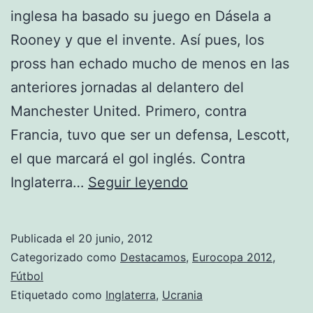
inglesa ha basado su juego en Dásela a
Rooney y que el invente. Así pues, los
pross han echado mucho de menos en las
anteriores jornadas al delantero del
Manchester United. Primero, contra
Francia, tuvo que ser un defensa, Lescott,
el que marcará el gol inglés. Contra
Inglaterra
Inglaterra…
Seguir leyendo
pasa
como
Publicada el
20 junio, 2012
primera
Categorizado como
Destacamos
,
Eurocopa 2012
,
Fútbol
Etiquetado como
Inglaterra
,
Ucrania